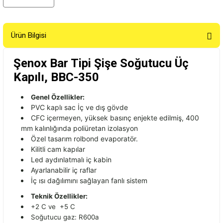
Ürün Bilgisi
Şenox Bar Tipi Şişe Soğutucu Üç
Kapılı, BBC-350
Genel Özellikler:
PVC kaplı sac İç ve dış gövde
CFC içermeyen, yüksek basınç enjekte edilmiş, 400
mm kalınlığında poliüretan izolasyon
Özel tasarım rolbond evaporatör.
Kilitli cam kapılar
Led aydınlatmalı iç kabin
Ayarlanabilir iç raflar
İç ısı dağılımını sağlayan fanlı sistem
Teknik Özellikler:
+2 C ve +5 C
Soğutucu gaz: R600a