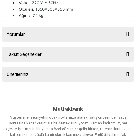
Voltaj: 220 V ~ 50Hz
Ölçüleri: 1350x505x850 mm
Ağırlık: 75 kg
Yorumlar
Taksit Seçenekleri
Bu ürüne ilk yorumu siz yapın!
Önerileriniz
Yorum Yaz
Bu ürünün fiyat bilgisi, resim, ürün açıklamalarında ve diğer
konularda yetersiz gördüğünüz noktaları öneri formunu kullanarak
tarafımıza iletebilirsiniz.
Görüş ve önerileriniz için teşekkür ederiz.
Mutfakbank
Müşteri memnuniyetini odak noktamıza alarak, satış öncesinden satış
Ürün resmi kalitesiz, bozuk veya görüntülenemiyor.
sonrasına kadar kesintisiz bir destek sunuyoruz. Uzman kadromuz, her
ölçekte işletmenin ihtiyacına özel çözümler geliştirirken, referanslarımız ise
Ürün açıklamasında eksik bilgiler bulunuyor.
kalitemizin en güçlü kanıtı olarak karşınıza çıkıyor. Endüstriyel mutfak