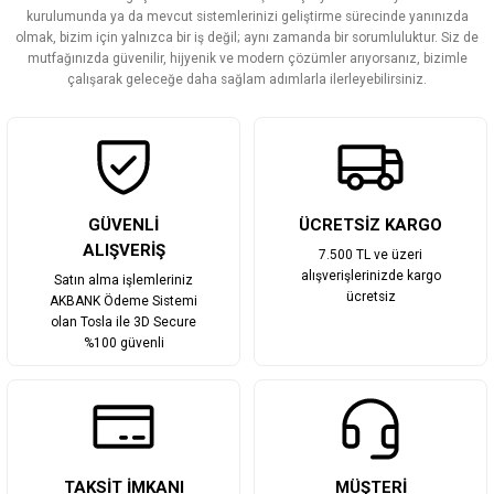
Ürün bilgilerinde hatalar bulunuyor.
kurulumunda ya da mevcut sistemlerinizi geliştirme sürecinde yanınızda
olmak, bizim için yalnızca bir iş değil; aynı zamanda bir sorumluluktur. Siz de
Ürün fiyatı diğer sitelerden daha pahalı.
mutfağınızda güvenilir, hijyenik ve modern çözümler arıyorsanız, bizimle
Bu ürüne benzer farklı alternatifler olmalı.
çalışarak geleceğe daha sağlam adımlarla ilerleyebilirsiniz.
Gönder
GÜVENLİ
ÜCRETSİZ KARGO
ALIŞVERİŞ
7.500 TL ve üzeri
alışverişlerinizde kargo
Satın alma işlemleriniz
ücretsiz
AKBANK Ödeme Sistemi
olan Tosla ile 3D Secure
%100 güvenli
TAKSİT İMKANI
MÜŞTERİ