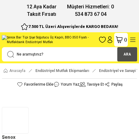
12 Aya Kadar
Müşteri Hizmetleri: 0
Taksit Fırsatı
534 873 67 04
7.500 TL Üzeri Alışverişlerde KARGO BEDAVA!
(
)
ARA
Anasayfa
Endüstriyel Mutfak Ekipmanları
Endüstriyel ve Sanayi T
Yorum Yaz
Tavsiye Et
Paylaş
Şenox