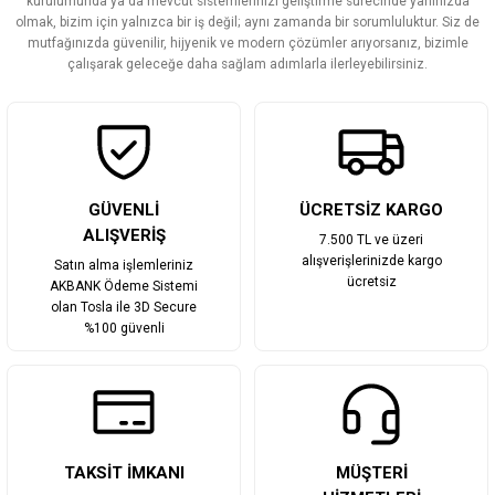
kurulumunda ya da mevcut sistemlerinizi geliştirme sürecinde yanınızda
olmak, bizim için yalnızca bir iş değil; aynı zamanda bir sorumluluktur. Siz de
Ürün fiyatı diğer sitelerden daha pahalı.
mutfağınızda güvenilir, hijyenik ve modern çözümler arıyorsanız, bizimle
Bu ürüne benzer farklı alternatifler olmalı.
çalışarak geleceğe daha sağlam adımlarla ilerleyebilirsiniz.
Gönder
GÜVENLİ
ÜCRETSİZ KARGO
ALIŞVERİŞ
7.500 TL ve üzeri
alışverişlerinizde kargo
Satın alma işlemleriniz
ücretsiz
AKBANK Ödeme Sistemi
olan Tosla ile 3D Secure
%100 güvenli
TAKSİT İMKANI
MÜŞTERİ