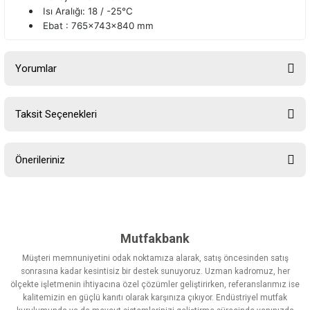
Isı Aralığı: 18 / -25°C
Ebat : 765x743x840 mm
Yorumlar
Taksit Seçenekleri
Bu ürüne ilk yorumu siz yapın!
Önerileriniz
Yorum Yaz
Bu ürünün fiyat bilgisi, resim, ürün açıklamalarında ve diğer
konularda yetersiz gördüğünüz noktaları öneri formunu kullanarak
tarafımıza iletebilirsiniz.
Görüş ve önerileriniz için teşekkür ederiz.
Mutfakbank
Müşteri memnuniyetini odak noktamıza alarak, satış öncesinden satış
Ürün resmi kalitesiz, bozuk veya görüntülenemiyor.
sonrasına kadar kesintisiz bir destek sunuyoruz. Uzman kadromuz, her
ölçekte işletmenin ihtiyacına özel çözümler geliştirirken, referanslarımız ise
Ürün açıklamasında eksik bilgiler bulunuyor.
kalitemizin en güçlü kanıtı olarak karşınıza çıkıyor. Endüstriyel mutfak
Ürün bilgilerinde hatalar bulunuyor.