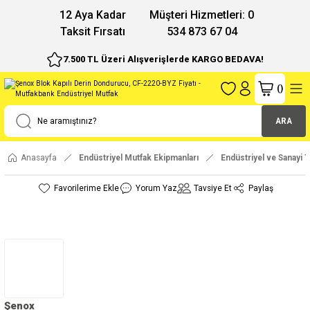
12 Aya Kadar
Müşteri Hizmetleri: 0
Taksit Fırsatı
534 873 67 04
7.500 TL Üzeri Alışverişlerde KARGO BEDAVA!
(
)
ARA
Anasayfa
Endüstriyel Mutfak Ekipmanları
Endüstriyel ve Sanayi T
Yorum Yaz
Tavsiye Et
Paylaş
Şenox