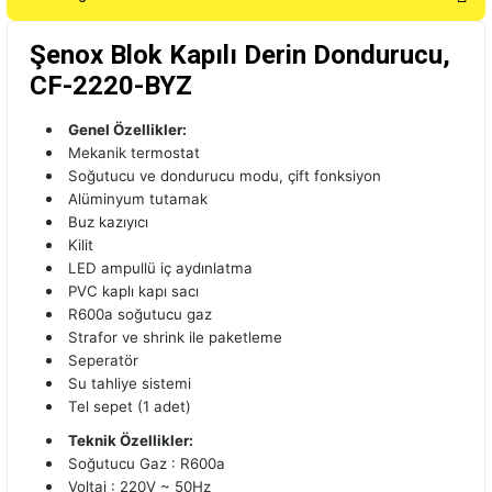
Şenox Blok Kapılı Derin Dondurucu,
CF-2220-BYZ
Genel Özellikler:
Mekanik termostat
Soğutucu ve dondurucu modu, çift fonksiyon
Alüminyum tutamak
Buz kazıyıcı
Kilit
LED ampullü iç aydınlatma
PVC kaplı kapı sacı
R600a soğutucu gaz
Strafor ve shrink ile paketleme
Seperatör
Su tahliye sistemi
Tel sepet (1 adet)
Teknik Özellikler:
Soğutucu Gaz : R600a
Voltaj : 220V ~ 50Hz