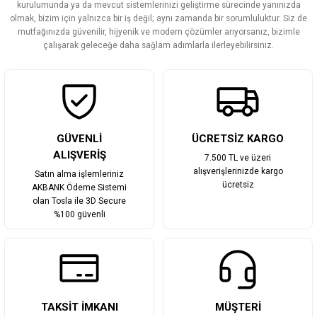
Ürün bilgilerinde hatalar bulunuyor.
kurulumunda ya da mevcut sistemlerinizi geliştirme sürecinde yanınızda
olmak, bizim için yalnızca bir iş değil; aynı zamanda bir sorumluluktur. Siz de
Ürün fiyatı diğer sitelerden daha pahalı.
mutfağınızda güvenilir, hijyenik ve modern çözümler arıyorsanız, bizimle
Bu ürüne benzer farklı alternatifler olmalı.
çalışarak geleceğe daha sağlam adımlarla ilerleyebilirsiniz.
Gönder
GÜVENLİ
ÜCRETSİZ KARGO
ALIŞVERİŞ
7.500 TL ve üzeri
alışverişlerinizde kargo
Satın alma işlemleriniz
ücretsiz
AKBANK Ödeme Sistemi
olan Tosla ile 3D Secure
%100 güvenli
TAKSİT İMKANI
MÜŞTERİ