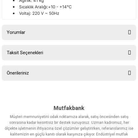
Ağırlık: 41 kg
Sıcaklık Aralığı:+10 - +14°C
Voltaj: 220 V ~ 50Hz
Yorumlar
Taksit Seçenekleri
Bu ürüne ilk yorumu siz yapın!
Önerileriniz
Yorum Yaz
Bu ürünün fiyat bilgisi, resim, ürün açıklamalarında ve diğer
konularda yetersiz gördüğünüz noktaları öneri formunu kullanarak
tarafımıza iletebilirsiniz.
Görüş ve önerileriniz için teşekkür ederiz.
Mutfakbank
Müşteri memnuniyetini odak noktamıza alarak, satış öncesinden satış
Ürün resmi kalitesiz, bozuk veya görüntülenemiyor.
sonrasına kadar kesintisiz bir destek sunuyoruz. Uzman kadromuz, her
ölçekte işletmenin ihtiyacına özel çözümler geliştirirken, referanslarımız ise
Ürün açıklamasında eksik bilgiler bulunuyor.
kalitemizin en güçlü kanıtı olarak karşınıza çıkıyor. Endüstriyel mutfak