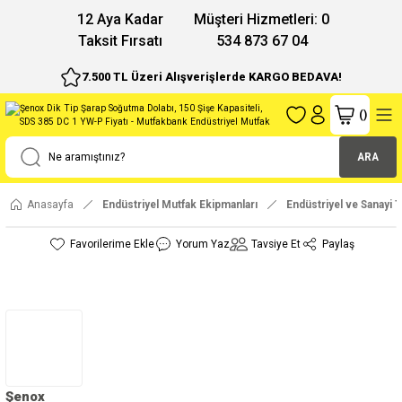
12 Aya Kadar
Müşteri Hizmetleri: 0
Taksit Fırsatı
534 873 67 04
7.500 TL Üzeri Alışverişlerde KARGO BEDAVA!
(
)
ARA
Anasayfa
Endüstriyel Mutfak Ekipmanları
Endüstriyel ve Sanayi T
Yorum Yaz
Tavsiye Et
Paylaş
Şenox