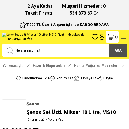
12 Aya Kadar
Müşteri Hizmetleri: 0
Taksit Fırsatı
534 873 67 04
7.500 TL Üzeri Alışverişlerde KARGO BEDAVA!
(
)
ARA
Anasayfa
Hazırlık Ekipmanları
Hamur Yoğurma Makineleri
Yorum Yaz
Tavsiye Et
Paylaş
Şenox
Şenox Set Üstü Mikser 10 Litre, MS10
0 yorumu gör - Yorum Yap