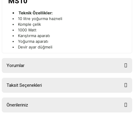
MS10
Teknik Özellikler:
10 litre yoğurma hazneli
Komple çelik
1000 Watt
Karıştırma aparatı
Yoğurma aparatı
Devir ayar düğmeli
Yorumlar
Taksit Seçenekleri
Bu ürüne ilk yorumu siz yapın!
Önerileriniz
Yorum Yaz
Bu ürünün fiyat bilgisi, resim, ürün açıklamalarında ve diğer
konularda yetersiz gördüğünüz noktaları öneri formunu kullanarak
tarafımıza iletebilirsiniz.