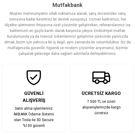
Görüş ve önerileriniz için teşekkür ederiz.
Mutfakbank
Müşteri memnuniyetini odak noktamıza alarak, satış öncesinden satış
Ürün resmi kalitesiz, bozuk veya görüntülenemiyor.
sonrasına kadar kesintisiz bir destek sunuyoruz. Uzman kadromuz, her
ölçekte işletmenin ihtiyacına özel çözümler geliştirirken, referanslarımız ise
Ürün açıklamasında eksik bilgiler bulunuyor.
kalitemizin en güçlü kanıtı olarak karşınıza çıkıyor. Endüstriyel mutfak
Ürün bilgilerinde hatalar bulunuyor.
kurulumunda ya da mevcut sistemlerinizi geliştirme sürecinde yanınızda
olmak, bizim için yalnızca bir iş değil; aynı zamanda bir sorumluluktur. Siz de
Ürün fiyatı diğer sitelerden daha pahalı.
mutfağınızda güvenilir, hijyenik ve modern çözümler arıyorsanız, bizimle
Bu ürüne benzer farklı alternatifler olmalı.
çalışarak geleceğe daha sağlam adımlarla ilerleyebilirsiniz.
Gönder
GÜVENLİ
ÜCRETSİZ KARGO
ALIŞVERİŞ
7.500 TL ve üzeri
alışverişlerinizde kargo
Satın alma işlemleriniz
ücretsiz
AKBANK Ödeme Sistemi
olan Tosla ile 3D Secure
%100 güvenli