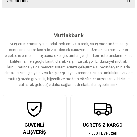
Önerileriniz
Yorum Yaz
Bu ürünün fiyat bilgisi, resim, ürün açıklamalarında ve diğer
konularda yetersiz gördüğünüz noktaları öneri formunu kullanarak
tarafımıza iletebilirsiniz.
Görüş ve önerileriniz için teşekkür ederiz.
Mutfakbank
Müşteri memnuniyetini odak noktamıza alarak, satış öncesinden satış
Ürün resmi kalitesiz, bozuk veya görüntülenemiyor.
sonrasına kadar kesintisiz bir destek sunuyoruz. Uzman kadromuz, her
ölçekte işletmenin ihtiyacına özel çözümler geliştirirken, referanslarımız ise
Ürün açıklamasında eksik bilgiler bulunuyor.
kalitemizin en güçlü kanıtı olarak karşınıza çıkıyor. Endüstriyel mutfak
Ürün bilgilerinde hatalar bulunuyor.
kurulumunda ya da mevcut sistemlerinizi geliştirme sürecinde yanınızda
olmak, bizim için yalnızca bir iş değil; aynı zamanda bir sorumluluktur. Siz de
Ürün fiyatı diğer sitelerden daha pahalı.
mutfağınızda güvenilir, hijyenik ve modern çözümler arıyorsanız, bizimle
Bu ürüne benzer farklı alternatifler olmalı.
çalışarak geleceğe daha sağlam adımlarla ilerleyebilirsiniz.
Gönder
GÜVENLİ
ÜCRETSİZ KARGO
ALIŞVERİŞ
7.500 TL ve üzeri