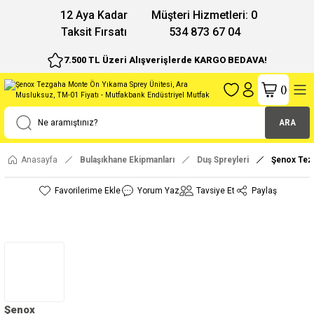
12 Aya Kadar
Müşteri Hizmetleri: 0
Taksit Fırsatı
534 873 67 04
7.500 TL Üzeri Alışverişlerde KARGO BEDAVA!
(
)
ARA
Anasayfa
Bulaşıkhane Ekipmanları
Duş Spreyleri
Şenox Tez
Yorum Yaz
Tavsiye Et
Paylaş
Şenox