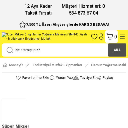
12 Aya Kadar
Müşteri Hizmetleri: 0
Taksit Fırsatı
534 873 67 04
7.500 TL Üzeri Alışverişlerde KARGO BEDAVA!
(
)
ARA
Anasayfa
Endüstriyel Mutfak Ekipmanları
Hamur Yoğurma Makine
Yorum Yaz
Tavsiye Et
Paylaş
Süper Mikser