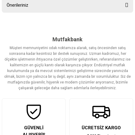
Önerileriniz
Yorum Yaz
Bu ürünün fiyat bilgisi, resim, ürün açıklamalarında ve diğer
konularda yetersiz gördüğünüz noktaları öneri formunu kullanarak
tarafımıza iletebilirsiniz.
Görüş ve önerileriniz için teşekkür ederiz.
Mutfakbank
Müşteri memnuniyetini odak noktamıza alarak, satış öncesinden satış
Ürün resmi kalitesiz, bozuk veya görüntülenemiyor.
sonrasına kadar kesintisiz bir destek sunuyoruz. Uzman kadromuz, her
ölçekte işletmenin ihtiyacına özel çözümler geliştirirken, referanslarımız ise
Ürün açıklamasında eksik bilgiler bulunuyor.
kalitemizin en güçlü kanıtı olarak karşınıza çıkıyor. Endüstriyel mutfak
Ürün bilgilerinde hatalar bulunuyor.
kurulumunda ya da mevcut sistemlerinizi geliştirme sürecinde yanınızda
olmak, bizim için yalnızca bir iş değil; aynı zamanda bir sorumluluktur. Siz de
Ürün fiyatı diğer sitelerden daha pahalı.
mutfağınızda güvenilir, hijyenik ve modern çözümler arıyorsanız, bizimle
Bu ürüne benzer farklı alternatifler olmalı.
çalışarak geleceğe daha sağlam adımlarla ilerleyebilirsiniz.
Gönder
GÜVENLİ
ÜCRETSİZ KARGO
ALIŞVERİŞ