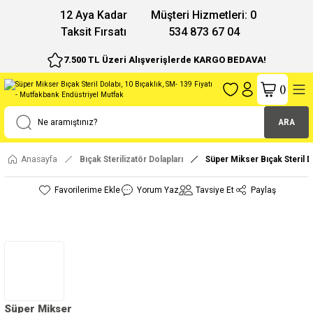
12 Aya Kadar
Müşteri Hizmetleri: 0
Taksit Fırsatı
534 873 67 04
7.500 TL Üzeri Alışverişlerde KARGO BEDAVA!
(
)
ARA
Anasayfa
Bıçak Sterilizatör Dolapları
Süper Mikser Bıçak Steril D
Yorum Yaz
Tavsiye Et
Paylaş
Süper Mikser