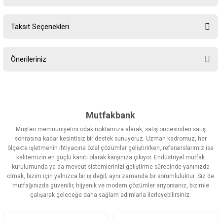
Taksit Seçenekleri
Bu ürüne ilk yorumu siz yapın!
Önerileriniz
Yorum Yaz
Bu ürünün fiyat bilgisi, resim, ürün açıklamalarında ve diğer
konularda yetersiz gördüğünüz noktaları öneri formunu kullanarak
tarafımıza iletebilirsiniz.
Görüş ve önerileriniz için teşekkür ederiz.
Mutfakbank
Müşteri memnuniyetini odak noktamıza alarak, satış öncesinden satış
Ürün resmi kalitesiz, bozuk veya görüntülenemiyor.
sonrasına kadar kesintisiz bir destek sunuyoruz. Uzman kadromuz, her
ölçekte işletmenin ihtiyacına özel çözümler geliştirirken, referanslarımız ise
Ürün açıklamasında eksik bilgiler bulunuyor.
kalitemizin en güçlü kanıtı olarak karşınıza çıkıyor. Endüstriyel mutfak
Ürün bilgilerinde hatalar bulunuyor.
kurulumunda ya da mevcut sistemlerinizi geliştirme sürecinde yanınızda
olmak, bizim için yalnızca bir iş değil; aynı zamanda bir sorumluluktur. Siz de
Ürün fiyatı diğer sitelerden daha pahalı.
mutfağınızda güvenilir, hijyenik ve modern çözümler arıyorsanız, bizimle
Bu ürüne benzer farklı alternatifler olmalı.
çalışarak geleceğe daha sağlam adımlarla ilerleyebilirsiniz.