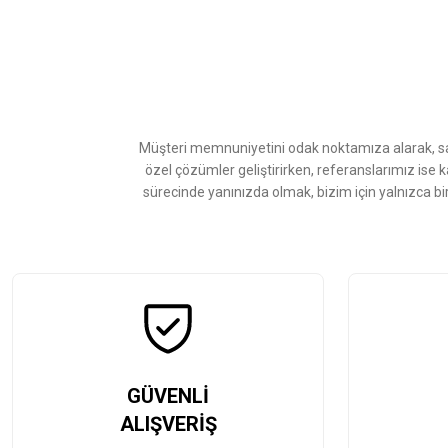
Görüş ve önerileriniz için teşekkür ederiz.
Ürün resmi kalitesiz, bozuk veya görüntülenemiyor.
Ürün açıklamasında eksik bilgiler bulunuyor.
Ürün bilgilerinde hatalar bulunuyor.
Ürün fiyatı diğer sitelerden daha pahalı.
Müşteri memnuniyetini odak noktamıza alarak, sat
Bu ürüne benzer farklı alternatifler olmalı.
özel çözümler geliştirirken, referanslarımız ise 
sürecinde yanınızda olmak, bizim için yalnızca bi
GÜVENLİ
ALIŞVERİŞ