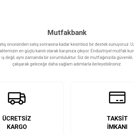
Bu ürüne ilk yorumu siz yapın!
Yorum Yaz
Mutfakbank
ış öncesinden satış sonrasına kadar kesintisiz bir destek sunuyoruz. 
kalitemizin en güçlü kanıtı olarak karşınıza çıkıyor. Endüstriyel mutfak 
r iş değil; aynı zamanda bir sorumluluktur. Siz de mutfağınızda güvenilir
çalışarak geleceğe daha sağlam adımlarla ilerleyebilirsiniz.
Gönder
ÜCRETSİZ
TAKSİT
KARGO
İMKANI