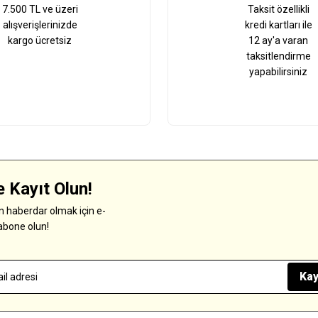
7.500 TL ve üzeri
Taksit özellikli
alışverişlerinizde
kredi kartları ile
kargo ücretsiz
12 ay'a varan
taksitlendirme
yapabilirsiniz
 Kayıt Olun!
 haberdar olmak için e-
abone olun!
Kay