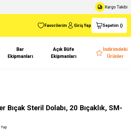
Kargo Takibi
Favorilerim
Giriş Yap
Sepetim
(
)
Bar
Açık Büfe
İndirimdeki
Ekipmanları
Ekipmanları
Ürünler
r Bıçak Steril Dolabı, 20 Bıçaklık, SM-
 Yap