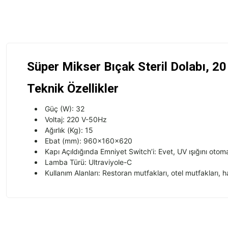
Süper Mikser Bıçak Steril Dolabı, 20
Teknik Özellikler
Güç (W): 32
Voltaj: 220 V-50Hz
Ağırlık (Kg): 15
Ebat (mm): 960x160x620
Kapı Açıldığında Emniyet Switch’i: Evet, UV ışığını otom
Lamba Türü: Ultraviyole-C
Kullanım Alanları: Restoran mutfakları, otel mutfakları, h
Bu ürünün fiyat bilgisi, resim, ürün açıklamalarında ve diğer konularda