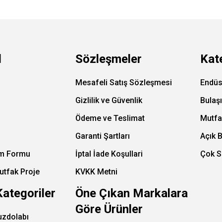
l
Sözleşmeler
Kat
Mesafeli Satış Sözleşmesi
Endüs
Gizlilik ve Güvenlik
Bulaş
Ödeme ve Teslimat
Mutfa
Garanti Şartları
Açık 
im Formu
İptal İade Koşullari
Çok S
utfak Proje
KVKK Metni
Kategoriler
Öne Çıkan Markalara
Göre Ürünler
uzdolabı