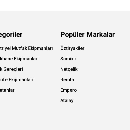
egoriler
Popüler Markalar
triyel Mutfak Ekipmanları
Öztiryakiler
ıkhane Ekipmanları
Samixir
k Gereçleri
Netçelik
Büfe Ekipmanları
Remta
atanlar
Empero
Atalay