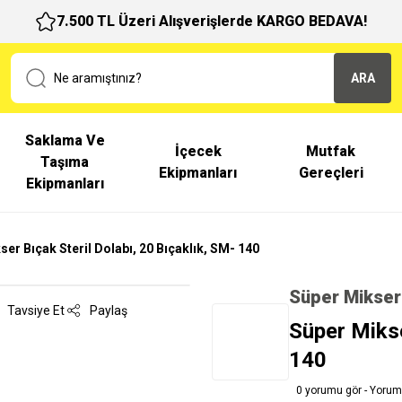
7.500 TL Üzeri Alışverişlerde KARGO BEDAVA!
ARA
Saklama Ve
İçecek
Mutfak
Taşıma
Ekipmanları
Gereçleri
Ekipmanları
er Bıçak Steril Dolabı, 20 Bıçaklık, SM- 140
Süper Mikser
Tavsiye Et
Paylaş
Süper Mikse
140
0 yorumu gör - Yorum