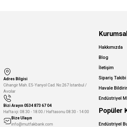
Kurumsa
Hakkımızda
Blog
İletişim
Sipariş Takibi
Adres Bilgisi
Cihangir Mah. E5-Yanyol Cad. No:267 İstanbul /
Havale Bildir
Avcılar
Endüstriyel M
Bizi Arayın
0534 873 67 04
Popüler 
Hafta içi: 08.30 - 18.00 / Haftasonu 08:30 - 14:00
Bize Ulaşın
Endüstriyel B
info@mutfakbank.com