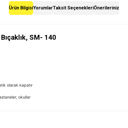
Ürün Bilgisi
Yorumlar
Taksit Seçenekleri
Önerileriniz
 Bıçaklık,
SM- 140
atik olarak kapatır
astaneler, okullar
 yetersiz gördüğünüz noktaları öneri formunu kullanarak tarafımıza iletebilirsini