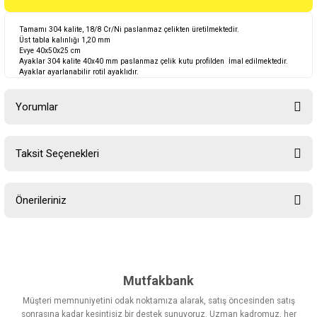
Tamamı 304 kalite, 18/8 Cr/Ni paslanmaz çelikten üretilmektedir.
Üst tabla kalınlığı 1,20 mm
Evye 40x50x25 cm
Ayaklar 304 kalite 40x40 mm paslanmaz çelik kutu profilden İmal edilmektedir.
Ayaklar ayarlanabilir rotil ayaklıdır.
Yorumlar
Taksit Seçenekleri
Bu ürüne ilk yorumu siz yapın!
Önerileriniz
Yorum Yaz
Bu ürünün fiyat bilgisi, resim, ürün açıklamalarında ve diğer
konularda yetersiz gördüğünüz noktaları öneri formunu kullanarak
tarafımıza iletebilirsiniz.
Görüş ve önerileriniz için teşekkür ederiz.
Mutfakbank
Müşteri memnuniyetini odak noktamıza alarak, satış öncesinden satış
Ürün resmi kalitesiz, bozuk veya görüntülenemiyor.
sonrasına kadar kesintisiz bir destek sunuyoruz. Uzman kadromuz, her