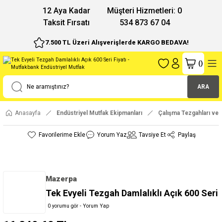
12 Aya Kadar
Müşteri Hizmetleri: 0
Taksit Fırsatı
534 873 67 04
7.500 TL Üzeri Alışverişlerde KARGO BEDAVA!
(
)
ARA
Anasayfa
Endüstriyel Mutfak Ekipmanları
Çalışma Tezgahları ve 
Yorum Yaz
Tavsiye Et
Paylaş
Mazerpa
Tek Evyeli Tezgah Damlalıklı Açık 600 Seri
0 yorumu gör - Yorum Yap