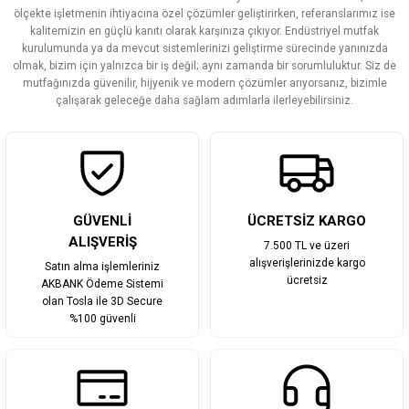
ölçekte işletmenin ihtiyacına özel çözümler geliştirirken, referanslarımız ise
Ürün açıklamasında eksik bilgiler bulunuyor.
kalitemizin en güçlü kanıtı olarak karşınıza çıkıyor. Endüstriyel mutfak
Ürün bilgilerinde hatalar bulunuyor.
kurulumunda ya da mevcut sistemlerinizi geliştirme sürecinde yanınızda
olmak, bizim için yalnızca bir iş değil; aynı zamanda bir sorumluluktur. Siz de
Ürün fiyatı diğer sitelerden daha pahalı.
mutfağınızda güvenilir, hijyenik ve modern çözümler arıyorsanız, bizimle
Bu ürüne benzer farklı alternatifler olmalı.
çalışarak geleceğe daha sağlam adımlarla ilerleyebilirsiniz.
Gönder
GÜVENLİ
ÜCRETSİZ KARGO
ALIŞVERİŞ
7.500 TL ve üzeri
alışverişlerinizde kargo
Satın alma işlemleriniz
ücretsiz
AKBANK Ödeme Sistemi
olan Tosla ile 3D Secure
%100 güvenli