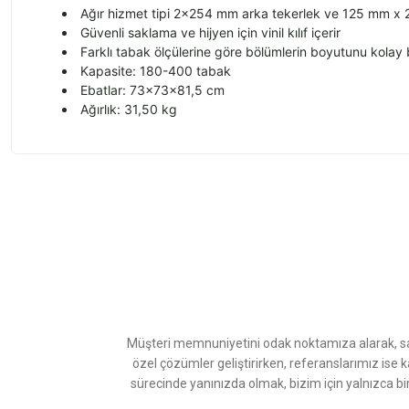
Ağır hizmet tipi 2x254 mm arka tekerlek ve 125 mm x 2 
Güvenli saklama ve hijyen için vinil kılıf içerir
Farklı tabak ölçülerine göre bölümlerin boyutunu kolay bir
Kapasite: 180-400 tabak
Ebatlar: 73x73x81,5 cm
Ağırlık: 31,50 kg
Bu ürünün fiyat bilgisi, resim, ürün açıklamalarında ve diğer konularda
Görüş ve önerileriniz için teşekkür ederiz.
Ürün resmi kalitesiz, bozuk veya görüntülenemiyor.
Ürün açıklamasında eksik bilgiler bulunuyor.
Ürün bilgilerinde hatalar bulunuyor.
Ürün fiyatı diğer sitelerden daha pahalı.
Müşteri memnuniyetini odak noktamıza alarak, sat
Bu ürüne benzer farklı alternatifler olmalı.
özel çözümler geliştirirken, referanslarımız ise 
sürecinde yanınızda olmak, bizim için yalnızca bi