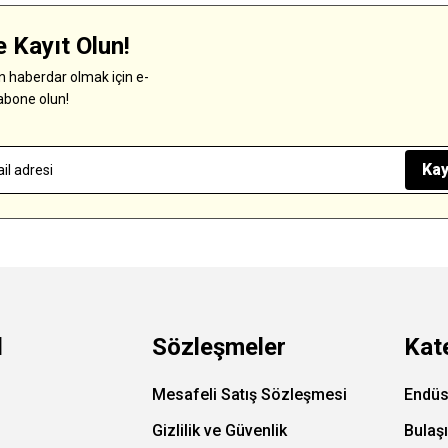
 Kayıt Olun!
 haberdar olmak için e-
abone olun!
Kay
l
Sözleşmeler
Kat
Mesafeli Satış Sözleşmesi
Endüs
Gizlilik ve Güvenlik
Bulaş