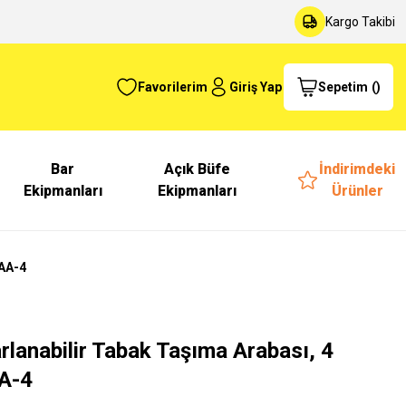
Kargo Takibi
Favorilerim
Giriş Yap
Sepetim
(
)
Bar
Açık Büfe
İndirimdeki
Ekipmanları
Ekipmanları
Ürünler
TAA-4
rlanabilir Tabak Taşıma Arabası, 4
AA-4