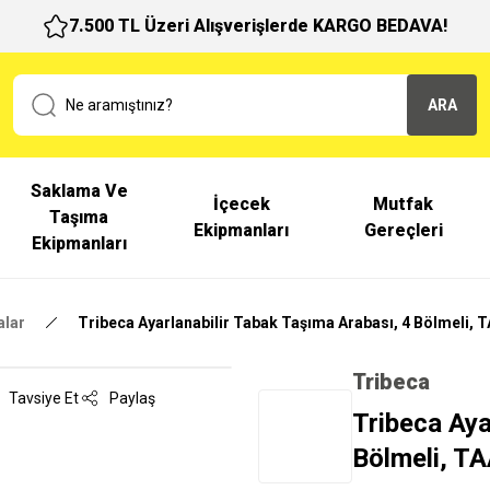
7.500 TL Üzeri Alışverişlerde KARGO BEDAVA!
ARA
Saklama Ve
İçecek
Mutfak
Taşıma
Ekipmanları
Gereçleri
Ekipmanları
alar
Tribeca Ayarlanabilir Tabak Taşıma Arabası, 4 Bölmeli, 
Tribeca
Tavsiye Et
Paylaş
Tribeca Aya
Bölmeli, T