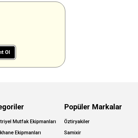
ıt Ol
egoriler
Popüler Markalar
triyel Mutfak Ekipmanları
Öztiryakiler
ıkhane Ekipmanları
Samixir