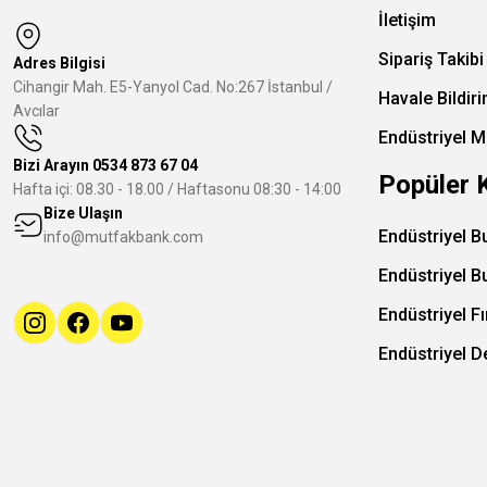
İletişim
Sipariş Takibi
Adres Bilgisi
Cihangir Mah. E5-Yanyol Cad. No:267 İstanbul /
Havale Bildir
Avcılar
Endüstriyel M
Bizi Arayın
0534 873 67 04
Popüler 
Hafta içi: 08.30 - 18.00 / Haftasonu 08:30 - 14:00
Bize Ulaşın
Endüstriyel B
info@mutfakbank.com
Endüstriyel B
Endüstriyel Fı
Endüstriyel 