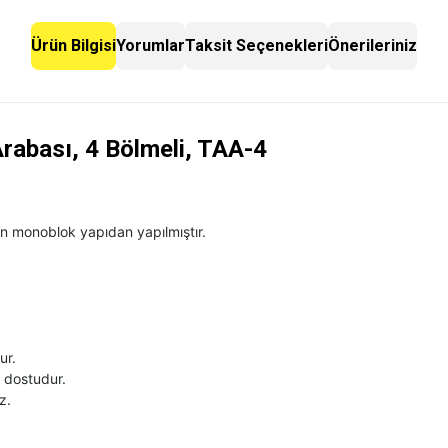
Ürün Bilgisi
Yorumlar
Taksit Seçenekleri
Önerileriniz
Arabası, 4 Bölmeli, TAA-4
en monoblok yapıdan yapılmıştır.
ur.
e dostudur.
z.