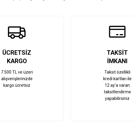
Gönder
ÜCRETSİZ
TAKSİT
KARGO
İMKANI
7.500 TL ve üzeri
Taksit özellikli
alışverişlerinizde
kredi kartları ile
kargo ücretsiz
12 ay'a varan
taksitlendirme
yapabilirsiniz