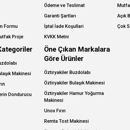
Ödeme ve Teslimat
Mutfa
Garanti Şartları
Açık 
im Formu
İptal İade Koşullari
Çok S
utfak Proje
KVKK Metni
Kategoriler
Öne Çıkan Markalara
Göre Ürünler
uzdolabı
Öztiryakiler Buzdolabı
ulaşık Makinesi
Öztiryakiler Bulaşık Makinesi
rın
Öztiryakiler Hamur Yoğurma
Derin Dondurucu
Makinesi
Unox Fırın
Remta Tost Makinesi