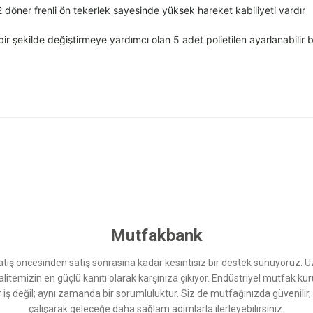
döner frenli ön tekerlek sayesinde yüksek hareket kabiliyeti vardır
 şekilde değiştirmeye yardımcı olan 5 adet polietilen ayarlanabilir b
 yetersiz gördüğünüz noktaları öneri formunu kullanarak tarafımıza iletebilirsini
Bu ürüne ilk yorumu siz yapın!
Yorum Yaz
Mutfakbank
ış öncesinden satış sonrasına kadar kesintisiz bir destek sunuyoruz. 
kalitemizin en güçlü kanıtı olarak karşınıza çıkıyor. Endüstriyel mutfak 
r iş değil; aynı zamanda bir sorumluluktur. Siz de mutfağınızda güvenilir
çalışarak geleceğe daha sağlam adımlarla ilerleyebilirsiniz.