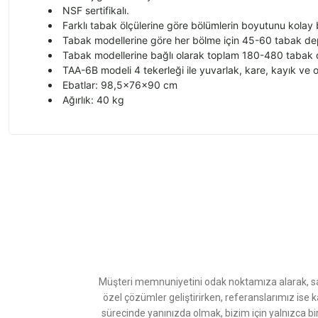
NSF sertifikalı.
Farklı tabak ölçülerine göre bölümlerin boyutunu kolay bi
Tabak modellerine göre her bölme için 45-60 tabak dep
Tabak modellerine bağlı olarak toplam 180-480 tabak d
TAA-6B modeli 4 tekerleği ile yuvarlak, kare, kayık ve 
Ebatlar: 98,5x76x90 cm
Ağırlık: 40 kg
Bu ürünün fiyat bilgisi, resim, ürün açıklamalarında ve diğer konularda
Görüş ve önerileriniz için teşekkür ederiz.
Ürün resmi kalitesiz, bozuk veya görüntülenemiyor.
Ürün açıklamasında eksik bilgiler bulunuyor.
Ürün bilgilerinde hatalar bulunuyor.
Ürün fiyatı diğer sitelerden daha pahalı.
Müşteri memnuniyetini odak noktamıza alarak, sat
Bu ürüne benzer farklı alternatifler olmalı.
özel çözümler geliştirirken, referanslarımız ise 
sürecinde yanınızda olmak, bizim için yalnızca bi