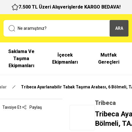
7.500 TL Üzeri Alışverişlerde KARGO BEDAVA!
ARA
Saklama Ve
İçecek
Mutfak
Taşıma
Ekipmanları
Gereçleri
Ekipmanları
alar
Tribeca Ayarlanabilir Tabak Taşıma Arabası, 6 Bölmeli, 
Tribeca
Tavsiye Et
Paylaş
Tribeca Aya
Bölmeli, T