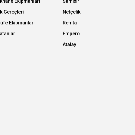
ıkhane Ekipmanları
Samixir
k Gereçleri
Netçelik
Büfe Ekipmanları
Remta
atanlar
Empero
Atalay