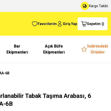
Kargo Takibi
Favorilerim
Giriş Yap
Sepetim
(
)
Bar
Açık Büfe
İndirimdeki
Ekipmanları
Ekipmanları
Ürünler
TAA-6B
rlanabilir Tabak Taşıma Arabası, 6
AA-6B