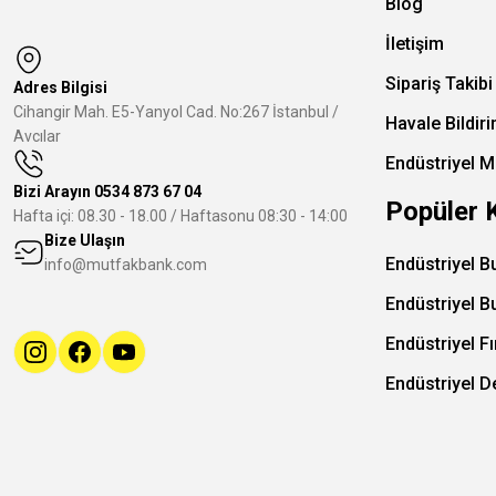
Blog
İletişim
Sipariş Takibi
Adres Bilgisi
Cihangir Mah. E5-Yanyol Cad. No:267 İstanbul /
Havale Bildir
Avcılar
Endüstriyel M
Bizi Arayın
0534 873 67 04
Popüler 
Hafta içi: 08.30 - 18.00 / Haftasonu 08:30 - 14:00
Bize Ulaşın
Endüstriyel B
info@mutfakbank.com
Endüstriyel B
Endüstriyel Fı
Endüstriyel 