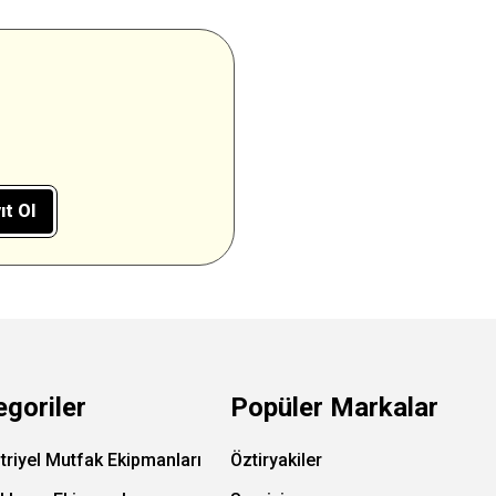
ıt Ol
egoriler
Popüler Markalar
triyel Mutfak Ekipmanları
Öztiryakiler