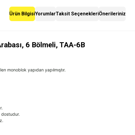
Ürün Bilgisi
Yorumlar
Taksit Seçenekleri
Önerileriniz
Arabası, 6 Bölmeli, TAA-6B
ilen monoblok yapıdan yapılmıştır.
r.
e dostudur.
z.