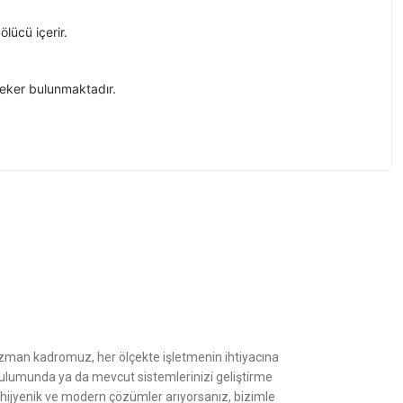
lücü içerir.
 teker bulunmaktadır.
z.
Uzman kadromuz, her ölçekte işletmenin ihtiyacına
kurulumunda ya da mevcut sistemlerinizi geliştirme
, hijyenik ve modern çözümler arıyorsanız, bizimle