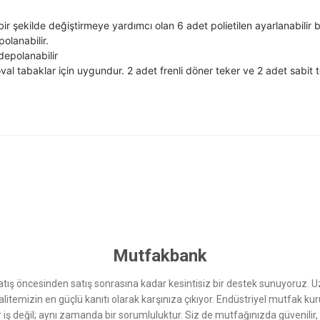
r şekilde değiştirmeye yardımcı olan 6 adet polietilen ayarlanabilir bö
olanabilir.
epolanabilir
oval tabaklar için uygundur. 2 adet frenli döner teker ve 2 adet sabit
 yetersiz gördüğünüz noktaları öneri formunu kullanarak tarafımıza iletebilirsini
Bu ürüne ilk yorumu siz yapın!
Yorum Yaz
Mutfakbank
ış öncesinden satış sonrasına kadar kesintisiz bir destek sunuyoruz. 
kalitemizin en güçlü kanıtı olarak karşınıza çıkıyor. Endüstriyel mutfak 
r iş değil; aynı zamanda bir sorumluluktur. Siz de mutfağınızda güvenilir