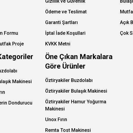
Gizlilik ve Güvenlik
Bulaş
Ödeme ve Teslimat
Mutfa
Garanti Şartları
Açık 
im Formu
İptal İade Koşullari
Çok S
utfak Proje
KVKK Metni
Kategoriler
Öne Çıkan Markalara
Göre Ürünler
uzdolabı
Öztiryakiler Buzdolabı
ulaşık Makinesi
Öztiryakiler Bulaşık Makinesi
rın
Öztiryakiler Hamur Yoğurma
Derin Dondurucu
Makinesi
Unox Fırın
Remta Tost Makinesi