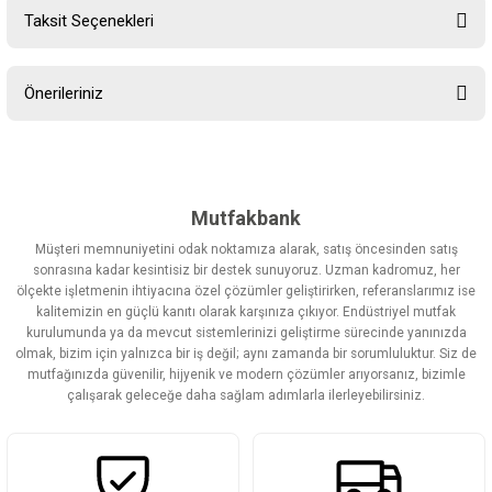
Taksit Seçenekleri
Bu ürüne ilk yorumu siz yapın!
Önerileriniz
Yorum Yaz
Bu ürünün fiyat bilgisi, resim, ürün açıklamalarında ve diğer
konularda yetersiz gördüğünüz noktaları öneri formunu kullanarak
tarafımıza iletebilirsiniz.
Görüş ve önerileriniz için teşekkür ederiz.
Mutfakbank
Müşteri memnuniyetini odak noktamıza alarak, satış öncesinden satış
Ürün resmi kalitesiz, bozuk veya görüntülenemiyor.
sonrasına kadar kesintisiz bir destek sunuyoruz. Uzman kadromuz, her
ölçekte işletmenin ihtiyacına özel çözümler geliştirirken, referanslarımız ise
Ürün açıklamasında eksik bilgiler bulunuyor.
kalitemizin en güçlü kanıtı olarak karşınıza çıkıyor. Endüstriyel mutfak
Ürün bilgilerinde hatalar bulunuyor.
kurulumunda ya da mevcut sistemlerinizi geliştirme sürecinde yanınızda
olmak, bizim için yalnızca bir iş değil; aynı zamanda bir sorumluluktur. Siz de
Ürün fiyatı diğer sitelerden daha pahalı.
mutfağınızda güvenilir, hijyenik ve modern çözümler arıyorsanız, bizimle
Bu ürüne benzer farklı alternatifler olmalı.
çalışarak geleceğe daha sağlam adımlarla ilerleyebilirsiniz.