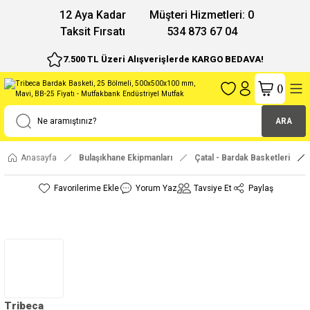
12 Aya Kadar
Müşteri Hizmetleri: 0
Taksit Fırsatı
534 873 67 04
7.500 TL Üzeri Alışverişlerde KARGO BEDAVA!
(
)
ARA
Anasayfa
Bulaşıkhane Ekipmanları
Çatal - Bardak Basketleri
Yorum Yaz
Tavsiye Et
Paylaş
Tribeca