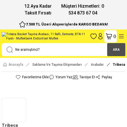
12 Aya Kadar
Müşteri Hizmetleri: 0
Taksit Fırsatı
534 873 67 04
7.500 TL Üzeri Alışverişlerde KARGO BEDAVA!
(
)
ARA
Anasayfa
Saklama Ve Taşıma Ekipmanları
Arabalar
Tribeca 
Yorum Yaz
Tavsiye Et
Paylaş
Tribeca