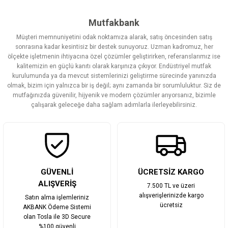
konularda yetersiz gördüğünüz noktaları öneri formunu kullanarak
tarafımıza iletebilirsiniz.
Görüş ve önerileriniz için teşekkür ederiz.
Mutfakbank
Müşteri memnuniyetini odak noktamıza alarak, satış öncesinden satış
Ürün resmi kalitesiz, bozuk veya görüntülenemiyor.
sonrasına kadar kesintisiz bir destek sunuyoruz. Uzman kadromuz, her
ölçekte işletmenin ihtiyacına özel çözümler geliştirirken, referanslarımız ise
Ürün açıklamasında eksik bilgiler bulunuyor.
kalitemizin en güçlü kanıtı olarak karşınıza çıkıyor. Endüstriyel mutfak
Ürün bilgilerinde hatalar bulunuyor.
kurulumunda ya da mevcut sistemlerinizi geliştirme sürecinde yanınızda
olmak, bizim için yalnızca bir iş değil; aynı zamanda bir sorumluluktur. Siz de
Ürün fiyatı diğer sitelerden daha pahalı.
mutfağınızda güvenilir, hijyenik ve modern çözümler arıyorsanız, bizimle
Bu ürüne benzer farklı alternatifler olmalı.
çalışarak geleceğe daha sağlam adımlarla ilerleyebilirsiniz.
Gönder
GÜVENLİ
ÜCRETSİZ KARGO
ALIŞVERİŞ
7.500 TL ve üzeri
alışverişlerinizde kargo
Satın alma işlemleriniz
ücretsiz
AKBANK Ödeme Sistemi
olan Tosla ile 3D Secure
%100 güvenli