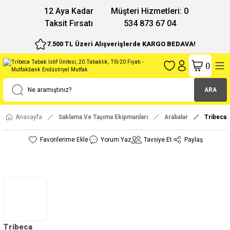
12 Aya Kadar
Müşteri Hizmetleri: 0
Taksit Fırsatı
534 873 67 04
7.500 TL Üzeri Alışverişlerde KARGO BEDAVA!
(
)
ARA
Anasayfa
Saklama Ve Taşıma Ekipmanları
Arabalar
Tribeca T
Yorum Yaz
Tavsiye Et
Paylaş
Tribeca