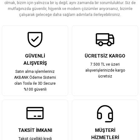
olmak, bizim için yalnızca bir iş değil; aynı zamanda bir sorumluluktur. Siz de
Ürün fiyatı diğer sitelerden daha pahalı.
mutfağınızda güvenilir, hijyenik ve modern çözümler arıyorsanız, bizimle
Bu ürüne benzer farklı alternatifler olmalı.
çalışarak geleceğe daha sağlam adımlarla ilerleyebilirsiniz.
Gönder
GÜVENLİ
ÜCRETSİZ KARGO
ALIŞVERİŞ
7.500 TL ve üzeri
alışverişlerinizde kargo
Satın alma işlemleriniz
ücretsiz
AKBANK Ödeme Sistemi
olan Tosla ile 3D Secure
%100 güvenli
TAKSİT İMKANI
MÜŞTERİ
HİZMETLERİ
Taksit özellikli kredi