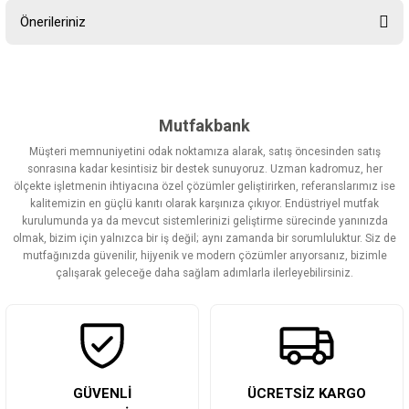
Önerileriniz
Yorum Yaz
Bu ürünün fiyat bilgisi, resim, ürün açıklamalarında ve diğer
konularda yetersiz gördüğünüz noktaları öneri formunu kullanarak
tarafımıza iletebilirsiniz.
Görüş ve önerileriniz için teşekkür ederiz.
Mutfakbank
Müşteri memnuniyetini odak noktamıza alarak, satış öncesinden satış
Ürün resmi kalitesiz, bozuk veya görüntülenemiyor.
sonrasına kadar kesintisiz bir destek sunuyoruz. Uzman kadromuz, her
ölçekte işletmenin ihtiyacına özel çözümler geliştirirken, referanslarımız ise
Ürün açıklamasında eksik bilgiler bulunuyor.
kalitemizin en güçlü kanıtı olarak karşınıza çıkıyor. Endüstriyel mutfak
Ürün bilgilerinde hatalar bulunuyor.
kurulumunda ya da mevcut sistemlerinizi geliştirme sürecinde yanınızda
olmak, bizim için yalnızca bir iş değil; aynı zamanda bir sorumluluktur. Siz de
Ürün fiyatı diğer sitelerden daha pahalı.
mutfağınızda güvenilir, hijyenik ve modern çözümler arıyorsanız, bizimle
Bu ürüne benzer farklı alternatifler olmalı.
çalışarak geleceğe daha sağlam adımlarla ilerleyebilirsiniz.
Gönder
GÜVENLİ
ÜCRETSİZ KARGO