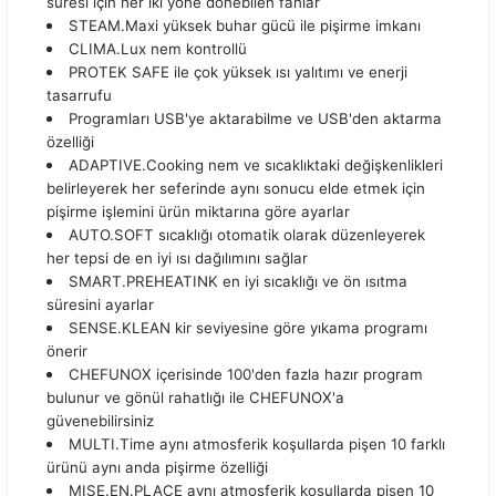
süresi için her iki yöne dönebilen fanlar
STEAM.Maxi yüksek buhar gücü ile pişirme imkanı
CLIMA.Lux nem kontrollü
PROTEK SAFE ile çok yüksek ısı yalıtımı ve enerji
tasarrufu
Programları USB'ye aktarabilme ve USB'den aktarma
özelliği
ADAPTIVE.Cooking nem ve sıcaklıktaki değişkenlikleri
belirleyerek her seferinde aynı sonucu elde etmek için
pişirme işlemini ürün miktarına göre ayarlar
AUTO.SOFT sıcaklığı otomatik olarak düzenleyerek
her tepsi de en iyi ısı dağılımını sağlar
SMART.PREHEATINK en iyi sıcaklığı ve ön ısıtma
süresini ayarlar
SENSE.KLEAN kir seviyesine göre yıkama programı
önerir
CHEFUNOX içerisinde 100'den fazla hazır program
bulunur ve gönül rahatlığı ile CHEFUNOX'a
güvenebilirsiniz
MULTI.Time aynı atmosferik koşullarda pişen 10 farklı
ürünü aynı anda pişirme özelliği
MISE.EN.PLACE aynı atmosferik koşullarda pişen 10