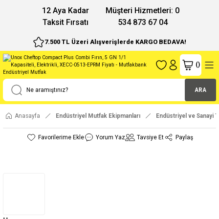
12 Aya Kadar
Müşteri Hizmetleri: 0
Taksit Fırsatı
534 873 67 04
7.500 TL Üzeri Alışverişlerde KARGO BEDAVA!
(
)
ARA
Anasayfa
Endüstriyel Mutfak Ekipmanları
Endüstriyel ve Sanayi Ti
Yorum Yaz
Tavsiye Et
Paylaş