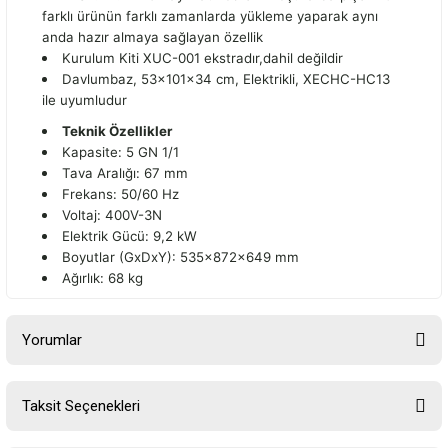
farklı ürünün farklı zamanlarda yükleme yaparak aynı
anda hazır almaya sağlayan özellik
Kurulum Kiti XUC-001 ekstradır,dahil değildir
Davlumbaz, 53x101x34 cm, Elektrikli, XECHC-HC13
ile uyumludur
Teknik Özellikler
Kapasite: 5 GN 1/1
Tava Aralığı: 67 mm
Frekans: 50/60 Hz
Voltaj: 400V-3N
Elektrik Gücü: 9,2 kW
Boyutlar (GxDxY): 535x872x649 mm
Ağırlık: 68 kg
Yorumlar
Taksit Seçenekleri
Bu ürüne ilk yorumu siz yapın!