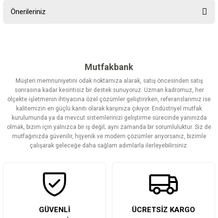
Önerileriniz
Yorum Yaz
Bu ürünün fiyat bilgisi, resim, ürün açıklamalarında ve diğer
konularda yetersiz gördüğünüz noktaları öneri formunu kullanarak
tarafımıza iletebilirsiniz.
Görüş ve önerileriniz için teşekkür ederiz.
Mutfakbank
Müşteri memnuniyetini odak noktamıza alarak, satış öncesinden satış
Ürün resmi kalitesiz, bozuk veya görüntülenemiyor.
sonrasına kadar kesintisiz bir destek sunuyoruz. Uzman kadromuz, her
ölçekte işletmenin ihtiyacına özel çözümler geliştirirken, referanslarımız ise
Ürün açıklamasında eksik bilgiler bulunuyor.
kalitemizin en güçlü kanıtı olarak karşınıza çıkıyor. Endüstriyel mutfak
Ürün bilgilerinde hatalar bulunuyor.
kurulumunda ya da mevcut sistemlerinizi geliştirme sürecinde yanınızda
olmak, bizim için yalnızca bir iş değil; aynı zamanda bir sorumluluktur. Siz de
Ürün fiyatı diğer sitelerden daha pahalı.
mutfağınızda güvenilir, hijyenik ve modern çözümler arıyorsanız, bizimle
Bu ürüne benzer farklı alternatifler olmalı.
çalışarak geleceğe daha sağlam adımlarla ilerleyebilirsiniz.
Gönder
GÜVENLİ
ÜCRETSİZ KARGO