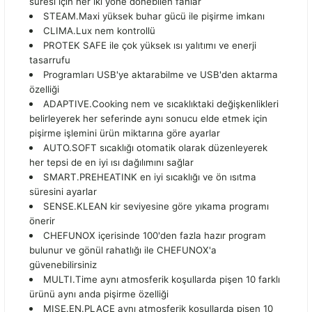
süresi için her iki yöne dönebilen fanlar
STEAM.Maxi yüksek buhar gücü ile pişirme imkanı
CLIMA.Lux nem kontrollü
PROTEK SAFE ile çok yüksek ısı yalıtımı ve enerji
tasarrufu
Programları USB'ye aktarabilme ve USB'den aktarma
özelliği
ADAPTIVE.Cooking nem ve sıcaklıktaki değişkenlikleri
belirleyerek her seferinde aynı sonucu elde etmek için
pişirme işlemini ürün miktarına göre ayarlar
AUTO.SOFT sıcaklığı otomatik olarak düzenleyerek
her tepsi de en iyi ısı dağılımını sağlar
SMART.PREHEATINK en iyi sıcaklığı ve ön ısıtma
süresini ayarlar
SENSE.KLEAN kir seviyesine göre yıkama programı
önerir
CHEFUNOX içerisinde 100'den fazla hazır program
bulunur ve gönül rahatlığı ile CHEFUNOX'a
güvenebilirsiniz
MULTI.Time aynı atmosferik koşullarda pişen 10 farklı
ürünü aynı anda pişirme özelliği
MISE.EN.PLACE aynı atmosferik koşullarda pişen 10