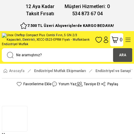
12 Aya Kadar
Müşteri Hizmetleri: 0
Taksit Fırsatı
534 873 67 04
7.500 TL Üzeri Alışverişlerde KARGO BEDAVA!
(
)
ARA
Anasayfa
Endüstriyel Mutfak Ekipmanları
Endüstriyel ve Sanayi Ti
Yorum Yaz
Tavsiye Et
Paylaş