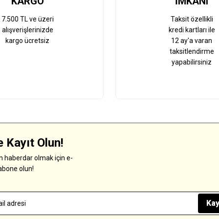
KARGO
İMKANI
7.500 TL ve üzeri
Taksit özellikli
alışverişlerinizde
kredi kartları ile
kargo ücretsiz
12 ay'a varan
taksitlendirme
yapabilirsiniz
 Kayıt Olun!
 haberdar olmak için e-
abone olun!
Kay