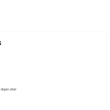
S
dışarı atar