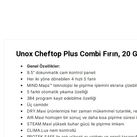
Unox Cheftop Plus Combi Fırın, 20 
Genel Özellikler:
9.5" dokunmatik cam kontrol paneli
Her iki yöne dönebilen 4 hızlı 5 fanlı
MIND.Maps™ teknolojisi ile pişirme işlemini ekrana çizebil
5 farklı otomatik yıkama özelliği
384 program kayıt edebilme özelliği
Üç camlıdır
DRY.Maxi ürünlerinize her zaman mükemmel tutarlılık, renk 
AIR.Maxi homojen bir sonuç ve daha kısa pişirme süresi iç
STEAM.Maxi yüksek buhar gücü ile pişirme imkanı
CLIMA.Lux nem kontrollü
PROTEK SAFE ile çok yüksek ısı yalıtımı ve enerji tasarru