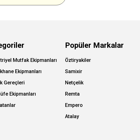
egoriler
Popüler Markalar
triyel Mutfak Ekipmanları
Öztiryakiler
ıkhane Ekipmanları
Samixir
k Gereçleri
Netçelik
Büfe Ekipmanları
Remta
atanlar
Empero
Atalay