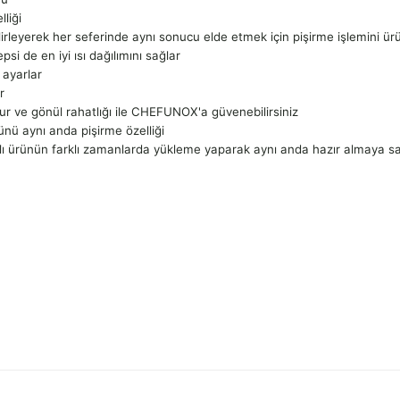
liği
irleyerek her seferinde aynı sonucu elde etmek için pişirme işlemini ür
i de en iyi ısı dağılımını sağlar
 ayarlar
r
r ve gönül rahatlığı ile CHEFUNOX'a güvenebilirsiniz
ünü aynı anda pişirme özelliği
ı ürünün farklı zamanlarda yükleme yaparak aynı anda hazır almaya sa