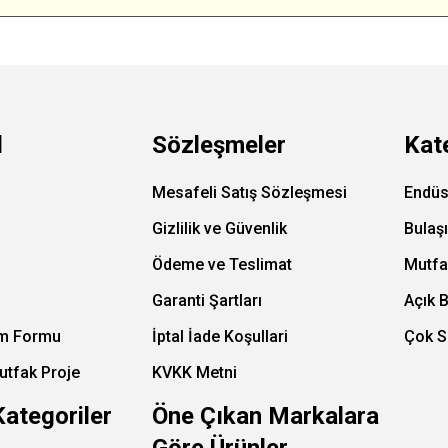
l
Sözleşmeler
Kat
Mesafeli Satış Sözleşmesi
Endüs
Gizlilik ve Güvenlik
Bulaş
Ödeme ve Teslimat
Mutfa
Garanti Şartları
Açık 
im Formu
İptal İade Koşullari
Çok S
utfak Proje
KVKK Metni
Kategoriler
Öne Çıkan Markalara