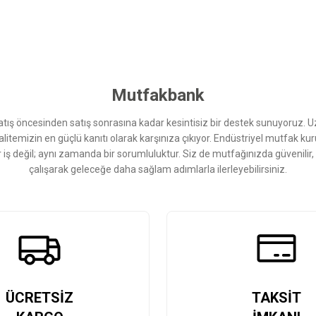
 yetersiz gördüğünüz noktaları öneri formunu kullanarak tarafımıza iletebilirsini
Bu ürüne ilk yorumu siz yapın!
Yorum Yaz
Mutfakbank
ış öncesinden satış sonrasına kadar kesintisiz bir destek sunuyoruz. 
kalitemizin en güçlü kanıtı olarak karşınıza çıkıyor. Endüstriyel mutfak 
r iş değil; aynı zamanda bir sorumluluktur. Siz de mutfağınızda güvenilir
çalışarak geleceğe daha sağlam adımlarla ilerleyebilirsiniz.
Gönder
ÜCRETSİZ
TAKSİT