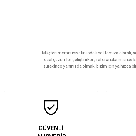
Bu ürünün fiyat bilgisi, resim, ürün açıklamalarında ve diğer konularda
Görüş ve önerileriniz için teşekkür ederiz.
Ürün resmi kalitesiz, bozuk veya görüntülenemiyor.
Ürün açıklamasında eksik bilgiler bulunuyor.
Ürün bilgilerinde hatalar bulunuyor.
Ürün fiyatı diğer sitelerden daha pahalı.
Müşteri memnuniyetini odak noktamıza alarak, sat
Bu ürüne benzer farklı alternatifler olmalı.
özel çözümler geliştirirken, referanslarımız ise 
sürecinde yanınızda olmak, bizim için yalnızca bi
GÜVENLİ