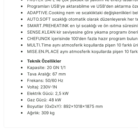
Programları USB'ye aktarabilme ve USB'den aktarma özel
ADAPTIVE.Cooking nem ve sıcaklıktaki değişkenlikleri bel
AUTO.SOFT sıcaklığı otomatik olarak düzenleyerek her teps
SMART.PREHEATINK en iyi sıcaklığı ve ön ısıtma süresini
SENSE.KLEAN kir seviyesine göre yıkama programı öneri
CHEFUNOX içerisinde 100'den fazla hazır program bulunu
MULTI.Time aynı atmosferik koşullarda pişen 10 farklı ür
MISE.EN.PLACE aynı atmosferik koşullarda pişen 10 farkl
Teknik Özellikler
Kapasite: 20 GN 1/1
Tava Aralığı: 67 mm
Frekans: 50/60 Hz
Voltaj: 230V-1N
Elektrik Gücü: 2,5 kW
Gaz Gücü: 48 kW
Boyutlar (GxDxY): 892x1018x1875 mm
Ağırlık: 309 kg