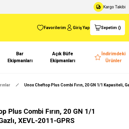
Kargo Takibi
Favorilerim
Giriş Yap
Sepetim
(
)
Bar
Açık Büfe
İndirimdeki
Ekipmanları
Ekipmanları
Ürünler
rınlar
Unox Cheftop Plus Combi Fırın, 20 GN 1/1 Kapasiteli, 
p Plus Combi Fırın, 20 GN 1/1
, Gazlı, XEVL-2011-GPRS