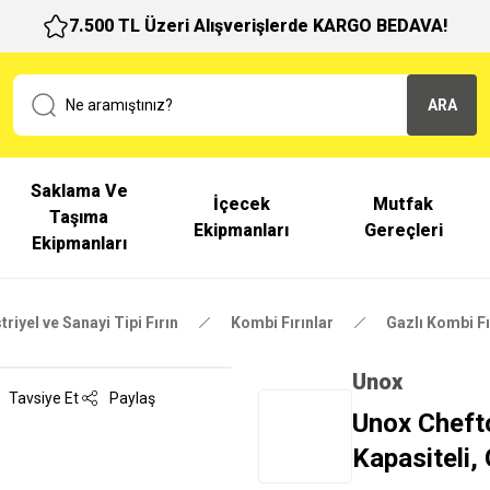
7.500 TL Üzeri Alışverişlerde KARGO BEDAVA!
ARA
Saklama Ve
İçecek
Mutfak
Taşıma
Ekipmanları
Gereçleri
Ekipmanları
riyel ve Sanayi Tipi Fırın
Kombi Fırınlar
Gazlı Kombi Fı
Unox
Tavsiye Et
Paylaş
Unox Chefto
Kapasiteli