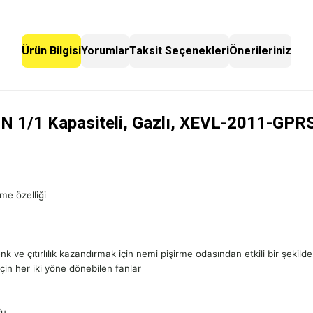
Ürün Bilgisi
Yorumlar
Taksit Seçenekleri
Önerileriniz
GN 1/1 Kapasiteli, Gazlı, XEVL-2011-GPR
me özelliği
ve çıtırlılık kazandırmak için nemi pişirme odasından etkili bir şekilde 
in her iki yöne dönebilen fanlar
fu