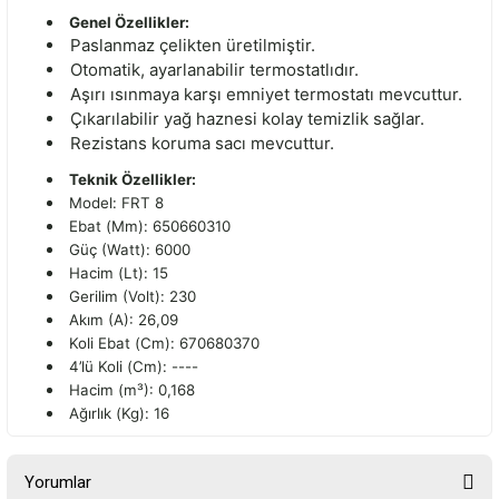
Genel Özellikler:
Paslanmaz çelikten üretilmiştir.
Otomatik, ayarlanabilir termostatlıdır.
Aşırı ısınmaya karşı emniyet termostatı mevcuttur.
Çıkarılabilir yağ haznesi kolay temizlik sağlar.
Rezistans koruma sacı mevcuttur.
Teknik Özellikler:
Model: FRT 8
Ebat (Mm): 650660310
Güç (Watt): 6000
Hacim (Lt): 15
Gerilim (Volt): 230
Akım (A): 26,09
Koli Ebat (Cm): 670680370
4’lü Koli (Cm): ----
Hacim (m³): 0,168
Ağırlık (Kg): 16
Yorumlar