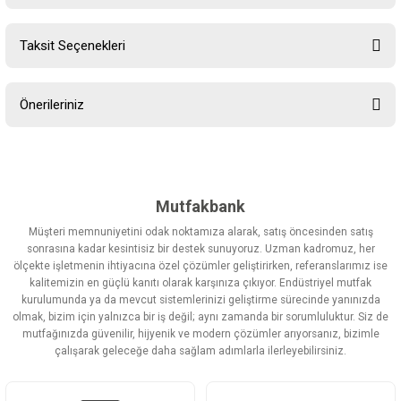
Taksit Seçenekleri
Bu ürüne ilk yorumu siz yapın!
Önerileriniz
Yorum Yaz
Bu ürünün fiyat bilgisi, resim, ürün açıklamalarında ve diğer
konularda yetersiz gördüğünüz noktaları öneri formunu kullanarak
tarafımıza iletebilirsiniz.
Görüş ve önerileriniz için teşekkür ederiz.
Mutfakbank
Müşteri memnuniyetini odak noktamıza alarak, satış öncesinden satış
Ürün resmi kalitesiz, bozuk veya görüntülenemiyor.
sonrasına kadar kesintisiz bir destek sunuyoruz. Uzman kadromuz, her
ölçekte işletmenin ihtiyacına özel çözümler geliştirirken, referanslarımız ise
Ürün açıklamasında eksik bilgiler bulunuyor.
kalitemizin en güçlü kanıtı olarak karşınıza çıkıyor. Endüstriyel mutfak
Ürün bilgilerinde hatalar bulunuyor.
kurulumunda ya da mevcut sistemlerinizi geliştirme sürecinde yanınızda
olmak, bizim için yalnızca bir iş değil; aynı zamanda bir sorumluluktur. Siz de
Ürün fiyatı diğer sitelerden daha pahalı.
mutfağınızda güvenilir, hijyenik ve modern çözümler arıyorsanız, bizimle
Bu ürüne benzer farklı alternatifler olmalı.
çalışarak geleceğe daha sağlam adımlarla ilerleyebilirsiniz.