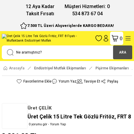
12 Aya Kadar
Müşteri Hizmetleri: 0
Taksit Fırsatı
534 873 67 04
7.500 TL Üzeri Alışverişlerde KARGO BEDAVA!
(
)
ARA
Anasayfa
Endüstriyel Mutfak Ekipmanları
Pişirme Ekipmanları
Yorum Yaz
Tavsiye Et
Paylaş
Üret ÇELİK
Üret Çelik 15 Litre Tek Gözlü Fritöz, FRT 8
0 yorumu gör - Yorum Yap