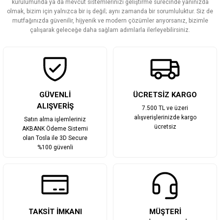
Ürün bilgilerinde hatalar bulunuyor.
kurulumunda ya da mevcut sistemlerinizi geliştirme sürecinde yanınızda
olmak, bizim için yalnızca bir iş değil; aynı zamanda bir sorumluluktur. Siz de
Ürün fiyatı diğer sitelerden daha pahalı.
mutfağınızda güvenilir, hijyenik ve modern çözümler arıyorsanız, bizimle
Bu ürüne benzer farklı alternatifler olmalı.
çalışarak geleceğe daha sağlam adımlarla ilerleyebilirsiniz.
Gönder
GÜVENLİ
ÜCRETSİZ KARGO
ALIŞVERİŞ
7.500 TL ve üzeri
alışverişlerinizde kargo
Satın alma işlemleriniz
ücretsiz
AKBANK Ödeme Sistemi
olan Tosla ile 3D Secure
%100 güvenli
TAKSİT İMKANI
MÜŞTERİ