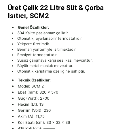
Üret Çelik 22 Litre Süt & Çorba
Isıtıcı, SCM2
Genel Özellikler:
304 Kalite paslanmaz çeliktir.
Otomatik, ayarlanabilir termostatlıdır.
Yekpare üretimdir.
Benmari yöntemiyle ısıtılmaktadır.
Emniyet termostatlıdır.
Susuz çalışmaya karşı ses ikazı mevcuttur.
Büyük metal musluk mevcuttur.
Otomatik karıştırma özelliğine sahiptir.
Teknik
Özellikler:
Model: SCM 2
Ebat (mm): 320 × 570
Güç (Watt): 2700
Hacim (Lt): 13
Gerilim (Volt): 230
Akım (A): 11,75
Koli Ebatı (cm): 33 × 32 × 36
4’lü Koli (cm): ———