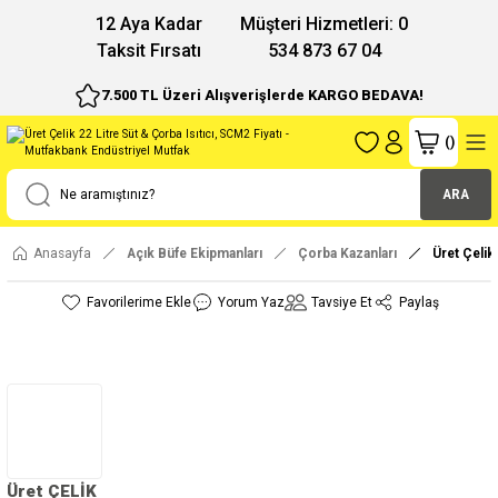
12 Aya Kadar
Müşteri Hizmetleri: 0
Taksit Fırsatı
534 873 67 04
7.500 TL Üzeri Alışverişlerde KARGO BEDAVA!
(
)
ARA
Anasayfa
Açık Büfe Ekipmanları
Çorba Kazanları
Üret Çelik
Yorum Yaz
Tavsiye Et
Paylaş
Üret ÇELİK