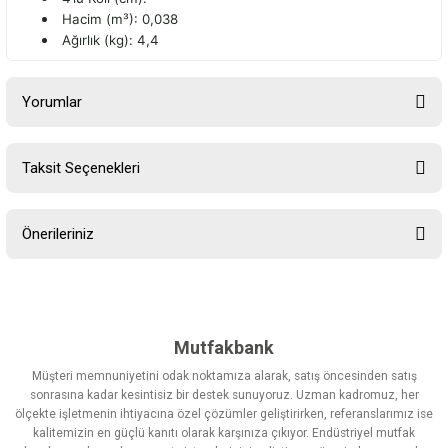
Hacim (m³): 0,038
Ağırlık (kg): 4,4
Yorumlar
Taksit Seçenekleri
Bu ürüne ilk yorumu siz yapın!
Önerileriniz
Yorum Yaz
Bu ürünün fiyat bilgisi, resim, ürün açıklamalarında ve diğer
konularda yetersiz gördüğünüz noktaları öneri formunu kullanarak
tarafımıza iletebilirsiniz.
Görüş ve önerileriniz için teşekkür ederiz.
Mutfakbank
Müşteri memnuniyetini odak noktamıza alarak, satış öncesinden satış
Ürün resmi kalitesiz, bozuk veya görüntülenemiyor.
sonrasına kadar kesintisiz bir destek sunuyoruz. Uzman kadromuz, her
ölçekte işletmenin ihtiyacına özel çözümler geliştirirken, referanslarımız ise
Ürün açıklamasında eksik bilgiler bulunuyor.
kalitemizin en güçlü kanıtı olarak karşınıza çıkıyor. Endüstriyel mutfak