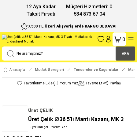
12 Aya Kadar
Müşteri Hizmetleri: 0
Taksit Fırsatı
534 873 67 04
7.500 TL Üzeri Alışverişlerde KARGO BEDAVA!
(
)
ARA
Anasayfa
Mutfak Gereçleri
Tencereler ve Kaçerolalar
Mantı
Yorum Yaz
Tavsiye Et
Paylaş
Üret ÇELİK
Üret Çelik ∅36 5’li Mantı Kazanı, MK 3
0 yorumu gör - Yorum Yap