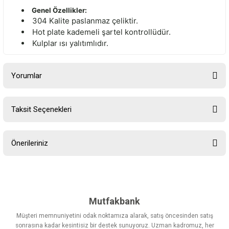
Genel Özellikler:
304 Kalite paslanmaz çeliktir.
Hot plate kademeli şartel kontrollüdür.
Kulplar ısı yalıtımlıdır.
Yorumlar
Taksit Seçenekleri
Bu ürüne ilk yorumu siz yapın!
Önerileriniz
Yorum Yaz
Bu ürünün fiyat bilgisi, resim, ürün açıklamalarında ve diğer
konularda yetersiz gördüğünüz noktaları öneri formunu kullanarak
tarafımıza iletebilirsiniz.
Görüş ve önerileriniz için teşekkür ederiz.
Mutfakbank
Müşteri memnuniyetini odak noktamıza alarak, satış öncesinden satış
Ürün resmi kalitesiz, bozuk veya görüntülenemiyor.
sonrasına kadar kesintisiz bir destek sunuyoruz. Uzman kadromuz, her