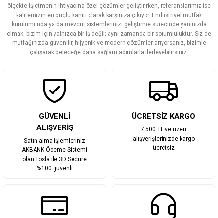
ölçekte işletmenin ihtiyacına özel çözümler geliştirirken, referanslarımız ise
Ürün açıklamasında eksik bilgiler bulunuyor.
kalitemizin en güçlü kanıtı olarak karşınıza çıkıyor. Endüstriyel mutfak
Ürün bilgilerinde hatalar bulunuyor.
kurulumunda ya da mevcut sistemlerinizi geliştirme sürecinde yanınızda
olmak, bizim için yalnızca bir iş değil; aynı zamanda bir sorumluluktur. Siz de
Ürün fiyatı diğer sitelerden daha pahalı.
mutfağınızda güvenilir, hijyenik ve modern çözümler arıyorsanız, bizimle
Bu ürüne benzer farklı alternatifler olmalı.
çalışarak geleceğe daha sağlam adımlarla ilerleyebilirsiniz.
Gönder
GÜVENLİ
ÜCRETSİZ KARGO
ALIŞVERİŞ
7.500 TL ve üzeri
alışverişlerinizde kargo
Satın alma işlemleriniz
ücretsiz
AKBANK Ödeme Sistemi
olan Tosla ile 3D Secure
%100 güvenli