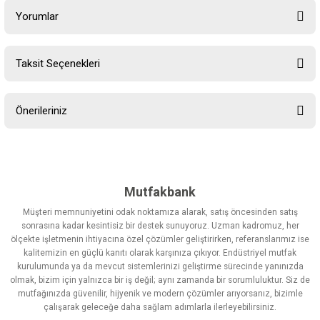
Yorumlar
Taksit Seçenekleri
Bu ürüne ilk yorumu siz yapın!
Önerileriniz
Yorum Yaz
Bu ürünün fiyat bilgisi, resim, ürün açıklamalarında ve diğer
konularda yetersiz gördüğünüz noktaları öneri formunu kullanarak
tarafımıza iletebilirsiniz.
Görüş ve önerileriniz için teşekkür ederiz.
Mutfakbank
Müşteri memnuniyetini odak noktamıza alarak, satış öncesinden satış
Ürün resmi kalitesiz, bozuk veya görüntülenemiyor.
sonrasına kadar kesintisiz bir destek sunuyoruz. Uzman kadromuz, her
ölçekte işletmenin ihtiyacına özel çözümler geliştirirken, referanslarımız ise
Ürün açıklamasında eksik bilgiler bulunuyor.
kalitemizin en güçlü kanıtı olarak karşınıza çıkıyor. Endüstriyel mutfak
Ürün bilgilerinde hatalar bulunuyor.
kurulumunda ya da mevcut sistemlerinizi geliştirme sürecinde yanınızda
olmak, bizim için yalnızca bir iş değil; aynı zamanda bir sorumluluktur. Siz de
Ürün fiyatı diğer sitelerden daha pahalı.
mutfağınızda güvenilir, hijyenik ve modern çözümler arıyorsanız, bizimle
Bu ürüne benzer farklı alternatifler olmalı.
çalışarak geleceğe daha sağlam adımlarla ilerleyebilirsiniz.