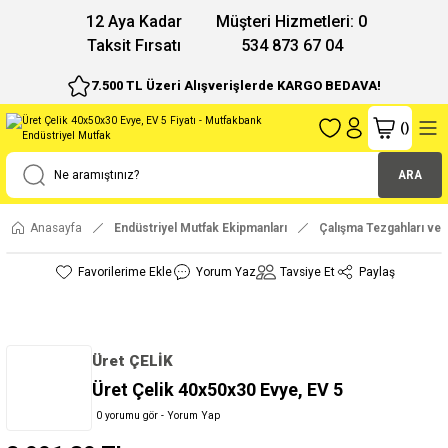
12 Aya Kadar
Müşteri Hizmetleri: 0
Taksit Fırsatı
534 873 67 04
7.500 TL Üzeri Alışverişlerde KARGO BEDAVA!
(
)
ARA
Anasayfa
Endüstriyel Mutfak Ekipmanları
Çalışma Tezgahları ve 
Yorum Yaz
Tavsiye Et
Paylaş
Üret ÇELİK
Üret Çelik 40x50x30 Evye, EV 5
0 yorumu gör - Yorum Yap