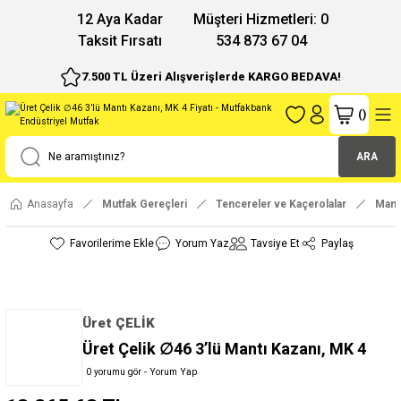
12 Aya Kadar
Müşteri Hizmetleri: 0
Taksit Fırsatı
534 873 67 04
7.500 TL Üzeri Alışverişlerde KARGO BEDAVA!
(
)
ARA
Anasayfa
Mutfak Gereçleri
Tencereler ve Kaçerolalar
Mantı
Yorum Yaz
Tavsiye Et
Paylaş
Üret ÇELİK
Üret Çelik ∅46 3’lü Mantı Kazanı, MK 4
0 yorumu gör - Yorum Yap