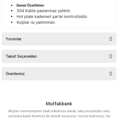
Genel Özellikler:
304 Kalite paslanmaz çeliktir.
Hot plate kademeli şartel kontrollüdür.
Kulplar ısı yalıtımlıdır.
Yorumlar
Taksit Seçenekleri
Bu ürüne ilk yorumu siz yapın!
Önerileriniz
Yorum Yaz
Bu ürünün fiyat bilgisi, resim, ürün açıklamalarında ve diğer
konularda yetersiz gördüğünüz noktaları öneri formunu kullanarak
tarafımıza iletebilirsiniz.
Görüş ve önerileriniz için teşekkür ederiz.
Mutfakbank
Müşteri memnuniyetini odak noktamıza alarak, satış öncesinden satış
Ürün resmi kalitesiz, bozuk veya görüntülenemiyor.
sonrasına kadar kesintisiz bir destek sunuyoruz. Uzman kadromuz, her