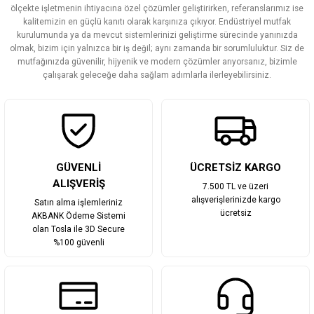
ölçekte işletmenin ihtiyacına özel çözümler geliştirirken, referanslarımız ise
Ürün açıklamasında eksik bilgiler bulunuyor.
kalitemizin en güçlü kanıtı olarak karşınıza çıkıyor. Endüstriyel mutfak
Ürün bilgilerinde hatalar bulunuyor.
kurulumunda ya da mevcut sistemlerinizi geliştirme sürecinde yanınızda
olmak, bizim için yalnızca bir iş değil; aynı zamanda bir sorumluluktur. Siz de
Ürün fiyatı diğer sitelerden daha pahalı.
mutfağınızda güvenilir, hijyenik ve modern çözümler arıyorsanız, bizimle
Bu ürüne benzer farklı alternatifler olmalı.
çalışarak geleceğe daha sağlam adımlarla ilerleyebilirsiniz.
Gönder
GÜVENLİ
ÜCRETSİZ KARGO
ALIŞVERİŞ
7.500 TL ve üzeri
alışverişlerinizde kargo
Satın alma işlemleriniz
ücretsiz
AKBANK Ödeme Sistemi
olan Tosla ile 3D Secure
%100 güvenli