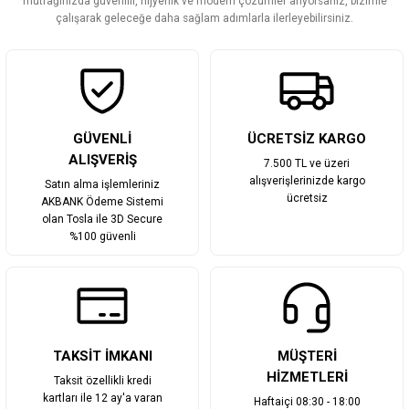
mutfağınızda güvenilir, hijyenik ve modern çözümler arıyorsanız, bizimle
Bu ürüne benzer farklı alternatifler olmalı.
çalışarak geleceğe daha sağlam adımlarla ilerleyebilirsiniz.
Gönder
GÜVENLİ
ÜCRETSİZ KARGO
ALIŞVERİŞ
7.500 TL ve üzeri
alışverişlerinizde kargo
Satın alma işlemleriniz
ücretsiz
AKBANK Ödeme Sistemi
olan Tosla ile 3D Secure
%100 güvenli
TAKSİT İMKANI
MÜŞTERİ
HİZMETLERİ
Taksit özellikli kredi
kartları ile 12 ay'a varan
Haftaiçi 08:30 - 18:00