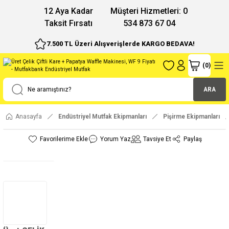
12 Aya Kadar
Müşteri Hizmetleri: 0
Taksit Fırsatı
534 873 67 04
7.500 TL Üzeri Alışverişlerde KARGO BEDAVA!
(
0
)
ARA
Anasayfa
Endüstriyel Mutfak Ekipmanları
Pişirme Ekipmanları
Yorum Yaz
Tavsiye Et
Paylaş