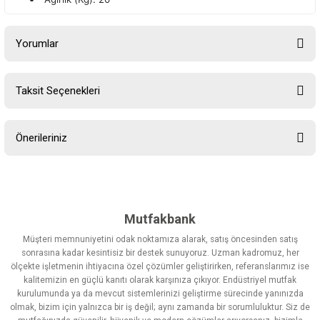
Yorumlar
Taksit Seçenekleri
Bu ürüne ilk yorumu siz yapın!
Önerileriniz
Yorum Yaz
Bu ürünün fiyat bilgisi, resim, ürün açıklamalarında ve diğer
konularda yetersiz gördüğünüz noktaları öneri formunu kullanarak
tarafımıza iletebilirsiniz.
Görüş ve önerileriniz için teşekkür ederiz.
Mutfakbank
Müşteri memnuniyetini odak noktamıza alarak, satış öncesinden satış
Ürün resmi kalitesiz, bozuk veya görüntülenemiyor.
sonrasına kadar kesintisiz bir destek sunuyoruz. Uzman kadromuz, her
ölçekte işletmenin ihtiyacına özel çözümler geliştirirken, referanslarımız ise
Ürün açıklamasında eksik bilgiler bulunuyor.
kalitemizin en güçlü kanıtı olarak karşınıza çıkıyor. Endüstriyel mutfak
Ürün bilgilerinde hatalar bulunuyor.
kurulumunda ya da mevcut sistemlerinizi geliştirme sürecinde yanınızda
olmak, bizim için yalnızca bir iş değil; aynı zamanda bir sorumluluktur. Siz de
Ürün fiyatı diğer sitelerden daha pahalı.