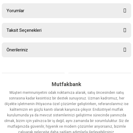
Yorumlar
Taksit Seçenekleri
Bu ürüne ilk yorumu siz yapın!
Önerileriniz
Yorum Yaz
Bu ürünün fiyat bilgisi, resim, ürün açıklamalarında ve diğer
konularda yetersiz gördüğünüz noktaları öneri formunu kullanarak
tarafımıza iletebilirsiniz.
Görüş ve önerileriniz için teşekkür ederiz.
Mutfakbank
Müşteri memnuniyetini odak noktamıza alarak, satış öncesinden satış
Ürün resmi kalitesiz, bozuk veya görüntülenemiyor.
sonrasına kadar kesintisiz bir destek sunuyoruz. Uzman kadromuz, her
ölçekte işletmenin ihtiyacına özel çözümler geliştirirken, referanslarımız ise
Ürün açıklamasında eksik bilgiler bulunuyor.
kalitemizin en güçlü kanıtı olarak karşınıza çıkıyor. Endüstriyel mutfak
Ürün bilgilerinde hatalar bulunuyor.
kurulumunda ya da mevcut sistemlerinizi geliştirme sürecinde yanınızda
olmak, bizim için yalnızca bir iş değil; aynı zamanda bir sorumluluktur. Siz de
Ürün fiyatı diğer sitelerden daha pahalı.
mutfağınızda güvenilir, hijyenik ve modern çözümler arıyorsanız, bizimle
Bu ürüne benzer farklı alternatifler olmalı.
çalışarak geleceğe daha sağlam adımlarla ilerleyebilirsiniz.