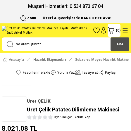
ı
Müşteri Hizmetleri: 0 534 873 67 04
7.500 TL Üzeri Alışverişlerde KARGO BEDAVA!
(
0
)
ARA
Anasayfa
Hazırlık Ekipmanları
Sebze ve Meyve Hazırlık Makinele
Yorum Yaz
Tavsiye Et
Paylaş
Üret ÇELİK
Üret Çelik Patates Dilimleme Makinesi
0 yorumu gör - Yorum Yap
8.021,08 TL