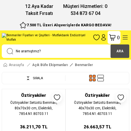
12 Aya Kadar
Müşteri Hizmetleri: 0
Taksit Fırsatı
534 873 67 04
7.500 TL Üzeri Alışverişlerde KARGO BEDAVA!
(
)
ARA
Anasayfa
Açık Büfe Ekipmanları
Benmariler
SIRALA
Öztiryakiler
Öztiryakiler
Öztiryakiler Setüstü Benmari,
Öztiryakiler Setüstü Benmari,
80x70x30 cm, Elektrikli,
40x70x30 cm, Elektrikli,
7854.N1.80703.11
7854.N1.40703.11
36.211,70 TL
26.663,57 TL