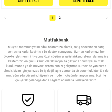
SEPETE EKLE
SEPETE EKLE
1
2
Mutfakbank
Müşteri memnuniyetini odak noktamıza alarak, satış öncesinden satış
sonrasına kadar kesintisiz bir destek sunuyoruz. Uzman kadromuz, her
ölçekte işletmenin ihtiyacına özel çözümler geliştirirken, referanslarımız ise
kalitemizin en güçlü kanıtı olarak karşınıza çıkıyor. Endüstriyel mutfak
kurulumunda ya da mevcut sistemlerinizi geliştirme sürecinde yanınızda
olmak, bizim için yalnızca bir iş değil; aynı zamanda bir sorumluluktur. Siz de
mutfağınızda güvenilir, hijyenik ve modern çözümler arıyorsanız, bizimle
çalışarak geleceğe daha sağlam adımlarla ilerleyebilirsiniz.