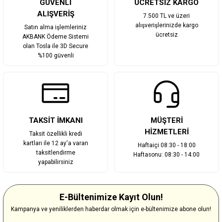
GÜVENLİ
ÜCRETSİZ KARGO
ALIŞVERİŞ
7.500 TL ve üzeri
alışverişlerinizde kargo
Satın alma işlemleriniz
ücretsiz
AKBANK Ödeme Sistemi
olan Tosla ile 3D Secure
%100 güvenli
TAKSİT İMKANI
MÜŞTERİ
HİZMETLERİ
Taksit özellikli kredi
kartları ile 12 ay'a varan
Haftaiçi 08:30 - 18:00
taksitlendirme
Haftasonu: 08:30 - 14:00
yapabilirsiniz
E-Bültenimize Kayıt Olun!
Kampanya ve yeniliklerden haberdar olmak için e-bültenimize abone olun!