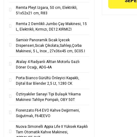
SEPE
Remta Pleyt Izgara, 50 cm, Elektrikli,
51x52x21 cm, R83
Remta 2 Demlikli Jumbo Çay Makinesi, 15
L, Elektrikli, Kırmızı, DE12.KIRMIZI
Samixir Panoramik Sıcak İçecek
Dispenseri,Sıcak Çikolata,Sahlep,Çorba
Makinesi, 5 L, Inox , 27x36x45 cm, SC05.I
Atalay 4 Radyanlı Alttan Motorlu Gazlı
Döner Ocağı, ADG-4A
Porta Bianco Gürültü Önleyici Kapaklı,
Dijital Bar Blender 2,5 Lt, 1280 CK
Öztiryakiler Sanayi Tipi Bulaşık Yıkama
Makinesi Tahliye Pompalı, OBY 50T
Fiorenzato F64 EVO Kahve Değirmeni,
Soğutmalı, F64EEVO
Nuova Simonelli Appia Life II Yüksek Kaşıklı
Tam Otomatik Kahve Makinesi,