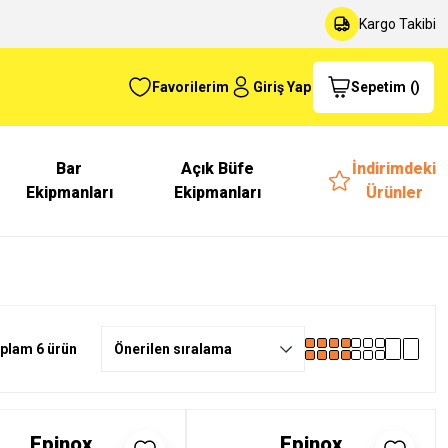
Kargo Takibi
Favorilerim
Giriş Yap
Sepetim
(
)
Bar
Açık Büfe
İndirimdeki
Ekipmanları
Ekipmanları
Ürünler
plam 6 ürün
Epinox
Epinox