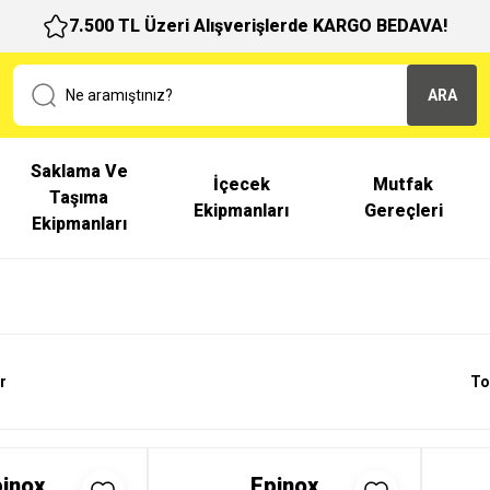
7.500 TL Üzeri Alışverişlerde KARGO BEDAVA!
ARA
Saklama Ve
İçecek
Mutfak
Taşıma
Ekipmanları
Gereçleri
Ekipmanları
r
To
inox
Epinox