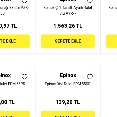
Küreği 33 Cm PZK-
Epinox Çift Taraflı Ayarlı Rulet
Epino
33
7'Li AYR-7
0,97 TL
1.563,26 TL
TE EKLE
SEPETE EKLE
inox
Epinox
Rulet EPM 65PR
Epinox Dişli Rulet EPM 55DR
,00 TL
139,20 TL