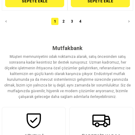
SEPETE EKLE
SEPETE EKLE
1
2
3
4
Mutfakbank
Müşteri memnuniyetini odak noktamıza alarak, satış öncesinden satış
sonrasına kadar kesintisiz bir destek sunuyoruz. Uzman kadromuz, her
ölçekte işletmenin ihtiyacına özel çözümler geliştirirken, referanslarımız ise
kalitemizin en güçlü kanıtı olarak karşınıza çıkıyor. Endüstriyel mutfak
kurulumunda ya da mevcut sistemlerinizi geliştirme sürecinde yanınızda
olmak, bizim için yalnızca bir iş değil; aynı zamanda bir sorumluluktur. Siz de
mutfağınızda güvenilir, hijyenik ve modern çözümler arıyorsanız, bizimle
çalışarak geleceğe daha sağlam adımlarla ilerleyebilirsiniz.