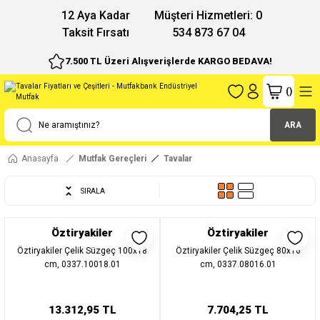
12 Aya Kadar
Müşteri Hizmetleri: 0
Taksit Fırsatı
534 873 67 04
7.500 TL Üzeri Alışverişlerde KARGO BEDAVA!
(
)
ARA
Anasayfa
Mutfak Gereçleri
Tavalar
SIRALA
Öztiryakiler
Öztiryakiler
Öztiryakiler Çelik Süzgeç 100x18
Öztiryakiler Çelik Süzgeç 80x16
cm, 0337.10018.01
cm, 0337.08016.01
13.312,95 TL
7.704,25 TL