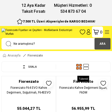
12 Aya Kadar
Müşteri Hizmetleri: 0
Taksit Fırsatı
534 873 67 04
7.500 TL Üzeri Alışverişlerde KARGO BEDAVA!
(
)
ARA
Anasayfa
Fiorenzato
SIRALA
Tükendi
Fiorenzato
Fiorenzato
Fiorenzato F64 EVO Kahve
Fiorenzato Kahve Değirmeni Siyah,
Değirmeni, Soğutmalı, F64EEVO
F6DM
55.044,27 TL
56.955,99 TL