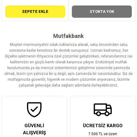
SEPETE EKLE
STOKTA YOK
Mutfakbank
Müşteri memnuniyetini odak noktamıza alarak, satış öncesinden satış
sonrasına kadar kesintisiz bir destek sunuyoruz. Uzman kadromuz, her
ölçekte işletmenin ihtiyacına özel çözümler geliştirirken, referanslarımız ise
kalitemizin en güçlü kanıtı olarak karşınıza çıkıyor. Endüstriyel mutfak
kurulumunda ya da mevcut sistemlerinizi geliştirme sürecinde yanınızda
olmak, bizim için yalnızca bir iş değil; aynı zamanda bir sorumluluktur. Siz de
mutfağınızda güvenilir, hijyenik ve modern çözümler arıyorsanız, bizimle
çalışarak geleceğe daha sağlam adımlarla ilerleyebilirsiniz.
GÜVENLİ
ÜCRETSİZ KARGO
ALIŞVERİŞ
7.500 TL ve üzeri