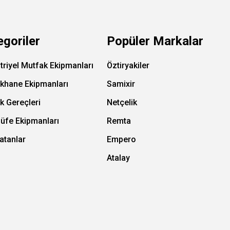
egoriler
Popüler Markalar
triyel Mutfak Ekipmanları
Öztiryakiler
ıkhane Ekipmanları
Samixir
k Gereçleri
Netçelik
Büfe Ekipmanları
Remta
atanlar
Empero
Atalay