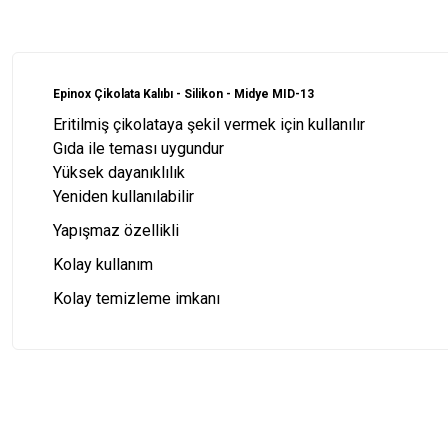
Epinox Çikolata Kalıbı - Silikon - Midye MID-13
Eritilmiş çikolataya şekil vermek için kullanılır
Gıda ile teması uygundur
Yüksek dayanıklılık
Yeniden kullanılabilir
Yapışmaz özellikli
Kolay kullanım
Kolay temizleme imkanı
Bu ürünün fiyat bilgisi, resim, ürün açıklamalarında ve diğer konularda
Görüş ve önerileriniz için teşekkür ederiz.