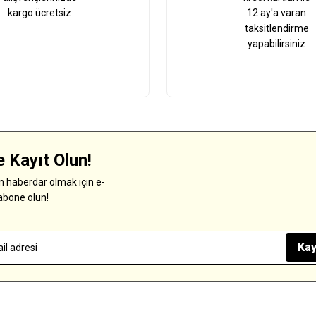
kargo ücretsiz
12 ay'a varan
taksitlendirme
yapabilirsiniz
 Kayıt Olun!
 haberdar olmak için e-
abone olun!
Kay