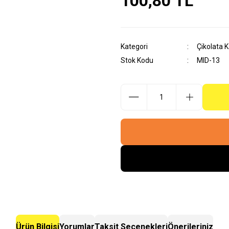
100,80 TL
Kategori
Çikolata Ka
Stok Kodu
MID-13
Ürün Bilgisi
Yorumlar
Taksit Seçenekleri
Önerileriniz