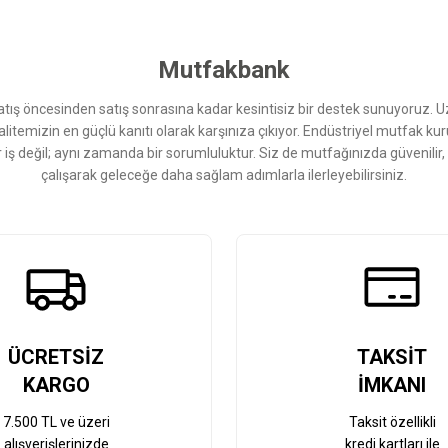
Yorum Yaz
Mutfakbank
ış öncesinden satış sonrasına kadar kesintisiz bir destek sunuyoruz. 
kalitemizin en güçlü kanıtı olarak karşınıza çıkıyor. Endüstriyel mutfak 
r iş değil; aynı zamanda bir sorumluluktur. Siz de mutfağınızda güvenilir
çalışarak geleceğe daha sağlam adımlarla ilerleyebilirsiniz.
Gönder
ÜCRETSİZ
TAKSİT
KARGO
İMKANI
7.500 TL ve üzeri
Taksit özellikli
alışverişlerinizde
kredi kartları ile