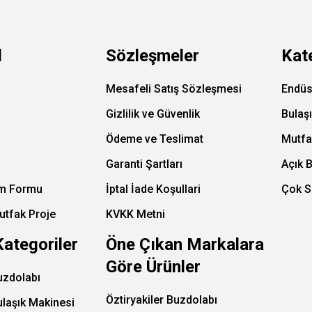
l
Sözleşmeler
Kat
Mesafeli Satış Sözleşmesi
Endüs
Gizlilik ve Güvenlik
Bulaş
Ödeme ve Teslimat
Mutfa
Garanti Şartları
Açık 
im Formu
İptal İade Koşullari
Çok S
utfak Proje
KVKK Metni
Kategoriler
Öne Çıkan Markalara
Göre Ürünler
uzdolabı
Öztiryakiler Buzdolabı
ulaşık Makinesi