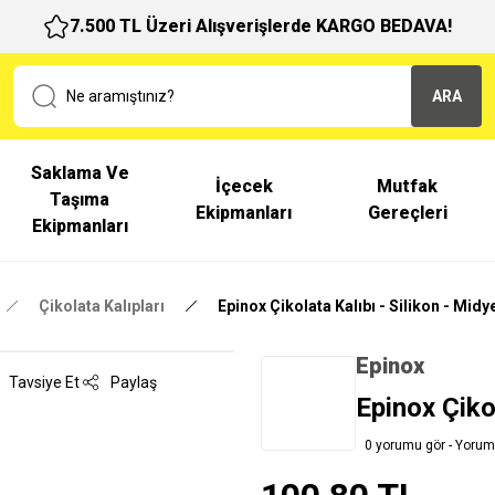
7.500 TL Üzeri Alışverişlerde KARGO BEDAVA!
ARA
Saklama Ve
İçecek
Mutfak
Taşıma
Ekipmanları
Gereçleri
Ekipmanları
Çikolata Kalıpları
Epinox Çikolata Kalıbı - Silikon - Mid
Epinox
Tavsiye Et
Paylaş
Epinox Çiko
0 yorumu gör - Yorum