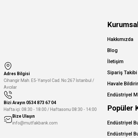
Kurumsa
Hakkımızda
Blog
İletişim
Sipariş Takibi
Adres Bilgisi
Cihangir Mah. E5-Yanyol Cad. No:267 İstanbul /
Havale Bildir
Avcılar
Endüstriyel M
Bizi Arayın
0534 873 67 04
Popüler 
Hafta içi: 08.30 - 18.00 / Haftasonu 08:30 - 14:00
Bize Ulaşın
Endüstriyel B
info@mutfakbank.com
Endüstriyel B