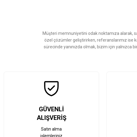
Ürün resmi kalitesiz, bozuk veya görüntülenemiyor.
Ürün açıklamasında eksik bilgiler bulunuyor.
Ürün bilgilerinde hatalar bulunuyor.
Ürün fiyatı diğer sitelerden daha pahalı.
Müşteri memnuniyetini odak noktamıza alarak, sat
Bu ürüne benzer farklı alternatifler olmalı.
özel çözümler geliştirirken, referanslarımız ise 
sürecinde yanınızda olmak, bizim için yalnızca bi
GÜVENLİ
ALIŞVERİŞ
Satın alma
işlemleriniz