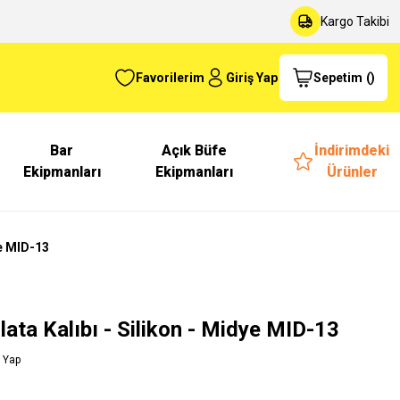
Kargo Takibi
Favorilerim
Giriş Yap
Sepetim
(
)
Bar
Açık Büfe
İndirimdeki
Ekipmanları
Ekipmanları
Ürünler
ye MID-13
lata Kalıbı - Silikon - Midye MID-13
 Yap