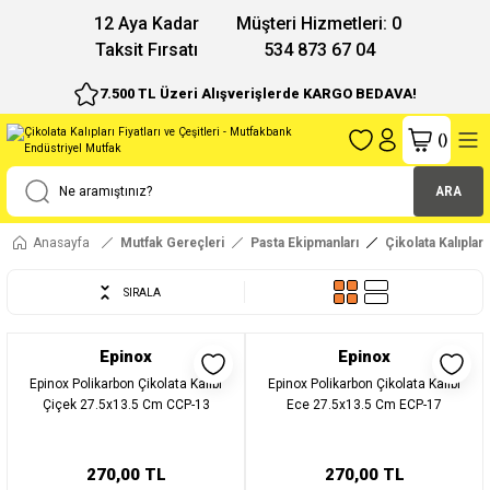
12 Aya Kadar
Müşteri Hizmetleri: 0
Taksit Fırsatı
534 873 67 04
7.500 TL Üzeri Alışverişlerde KARGO BEDAVA!
(
)
ARA
Anasayfa
Mutfak Gereçleri
Pasta Ekipmanları
Çikolata Kalıpları
SIRALA
Epinox
Epinox
Epinox Polikarbon Çikolata Kalıbı
Epinox Polikarbon Çikolata Kalıbı
Çiçek 27.5x13.5 Cm CCP-13
Ece 27.5x13.5 Cm ECP-17
270,00 TL
270,00 TL