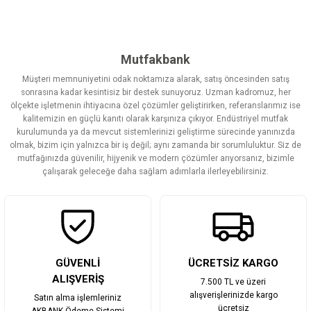
Bu ürünün fiyat bilgisi, resim, ürün açıklamalarında ve diğer
konularda yetersiz gördüğünüz noktaları öneri formunu kullanarak
tarafımıza iletebilirsiniz.
Görüş ve önerileriniz için teşekkür ederiz.
Mutfakbank
Müşteri memnuniyetini odak noktamıza alarak, satış öncesinden satış
Ürün resmi kalitesiz, bozuk veya görüntülenemiyor.
sonrasına kadar kesintisiz bir destek sunuyoruz. Uzman kadromuz, her
ölçekte işletmenin ihtiyacına özel çözümler geliştirirken, referanslarımız ise
Ürün açıklamasında eksik bilgiler bulunuyor.
kalitemizin en güçlü kanıtı olarak karşınıza çıkıyor. Endüstriyel mutfak
Ürün bilgilerinde hatalar bulunuyor.
kurulumunda ya da mevcut sistemlerinizi geliştirme sürecinde yanınızda
olmak, bizim için yalnızca bir iş değil; aynı zamanda bir sorumluluktur. Siz de
Ürün fiyatı diğer sitelerden daha pahalı.
mutfağınızda güvenilir, hijyenik ve modern çözümler arıyorsanız, bizimle
Bu ürüne benzer farklı alternatifler olmalı.
çalışarak geleceğe daha sağlam adımlarla ilerleyebilirsiniz.
Gönder
GÜVENLİ
ÜCRETSİZ KARGO
ALIŞVERİŞ
7.500 TL ve üzeri
alışverişlerinizde kargo
Satın alma işlemleriniz
ücretsiz