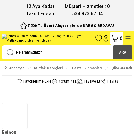
12 Aya Kadar
Müşteri Hizmetleri: 0
Taksit Fırsatı
534 873 67 04
7.500 TL Üzeri Alışverişlerde KARGO BEDAVA!
(
)
ARA
Anasayfa
Mutfak Gereçleri
Pasta Ekipmanları
Çikolata Kalıp
Yorum Yaz
Tavsiye Et
Paylaş
Epinox