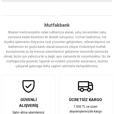
Bu ürünün fiyat bilgisi, resim, ürün açıklamalarında ve diğer
konularda yetersiz gördüğünüz noktaları öneri formunu kullanarak
tarafımıza iletebilirsiniz.
Görüş ve önerileriniz için teşekkür ederiz.
Mutfakbank
Müşteri memnuniyetini odak noktamıza alarak, satış öncesinden satış
Ürün resmi kalitesiz, bozuk veya görüntülenemiyor.
sonrasına kadar kesintisiz bir destek sunuyoruz. Uzman kadromuz, her
ölçekte işletmenin ihtiyacına özel çözümler geliştirirken, referanslarımız ise
Ürün açıklamasında eksik bilgiler bulunuyor.
kalitemizin en güçlü kanıtı olarak karşınıza çıkıyor. Endüstriyel mutfak
Ürün bilgilerinde hatalar bulunuyor.
kurulumunda ya da mevcut sistemlerinizi geliştirme sürecinde yanınızda
olmak, bizim için yalnızca bir iş değil; aynı zamanda bir sorumluluktur. Siz de
Ürün fiyatı diğer sitelerden daha pahalı.
mutfağınızda güvenilir, hijyenik ve modern çözümler arıyorsanız, bizimle
Bu ürüne benzer farklı alternatifler olmalı.
çalışarak geleceğe daha sağlam adımlarla ilerleyebilirsiniz.
Gönder
GÜVENLİ
ÜCRETSİZ KARGO
ALIŞVERİŞ
7.500 TL ve üzeri
alışverişlerinizde kargo
Satın alma işlemleriniz