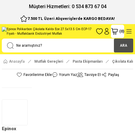
ı
Müşteri Hizmetleri: 0 534 873 67 04
7.500 TL Üzeri Alışverişlerde KARGO BEDAVA!
(
0
)
ARA
Anasayfa
Mutfak Gereçleri
Pasta Ekipmanları
Çikolata Kalıp
Yorum Yaz
Tavsiye Et
Paylaş
Epinox