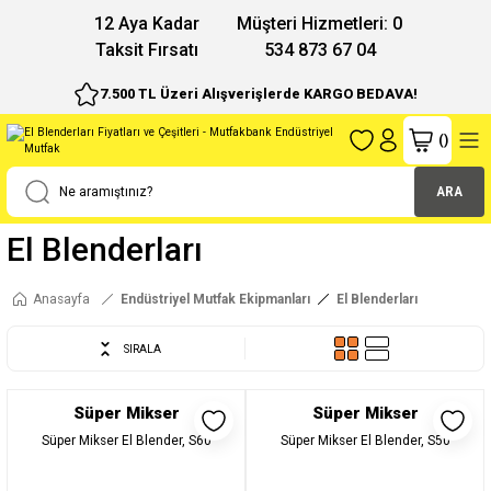
12 Aya Kadar
Müşteri Hizmetleri: 0
Taksit Fırsatı
534 873 67 04
7.500 TL Üzeri Alışverişlerde KARGO BEDAVA!
(
)
ARA
El Blenderları
Anasayfa
Endüstriyel Mutfak Ekipmanları
El Blenderları
SIRALA
Süper Mikser
Süper Mikser
Süper Mikser El Blender, S60
Süper Mikser El Blender, S50