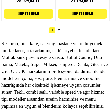
28.079,04 TL
27.193,05 TL
SEPETE EKLE
SEPETE EKLE
1
2
Restoran, otel, kafe, catering, pastane ve toplu yemek
mutfakları için tasarlanmış endüstriyel el blenderları
Mutfakbank güvencesiyle satışta. Robot Coupe, Dito
Sama, Mateka, Süper Mikser, Empero, Remta, Gtech ve
Üret ÇELİK markalarının profesyonel daldırma blender
modelleri; çorba, sos, püre, krema, mus ve smoothie
hazırlığında her ölçekteki işletmeye uygun çözümler
sunar. Tekli, combi setli, variable speed ve ağır hizmet
tipi modeller arasından üretim hacminize ve menü
yapınıza en uygun el blenderını kolayca seçebilirsiniz.