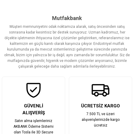
konularda yetersiz gördüğünüz noktaları öneri formunu kullanarak
tarafımıza iletebilirsiniz.
Görüş ve önerileriniz için teşekkür ederiz.
Mutfakbank
Müşteri memnuniyetini odak noktamıza alarak, satış öncesinden satış
Ürün resmi kalitesiz, bozuk veya görüntülenemiyor.
sonrasına kadar kesintisiz bir destek sunuyoruz. Uzman kadromuz, her
ölçekte işletmenin ihtiyacına özel çözümler geliştirirken, referanslarımız ise
Ürün açıklamasında eksik bilgiler bulunuyor.
kalitemizin en güçlü kanıtı olarak karşınıza çıkıyor. Endüstriyel mutfak
Ürün bilgilerinde hatalar bulunuyor.
kurulumunda ya da mevcut sistemlerinizi geliştirme sürecinde yanınızda
olmak, bizim için yalnızca bir iş değil; aynı zamanda bir sorumluluktur. Siz de
Ürün fiyatı diğer sitelerden daha pahalı.
mutfağınızda güvenilir, hijyenik ve modern çözümler arıyorsanız, bizimle
Bu ürüne benzer farklı alternatifler olmalı.
çalışarak geleceğe daha sağlam adımlarla ilerleyebilirsiniz.
Gönder
GÜVENLİ
ÜCRETSİZ KARGO
ALIŞVERİŞ
7.500 TL ve üzeri
alışverişlerinizde kargo
Satın alma işlemleriniz
ücretsiz
AKBANK Ödeme Sistemi
olan Tosla ile 3D Secure