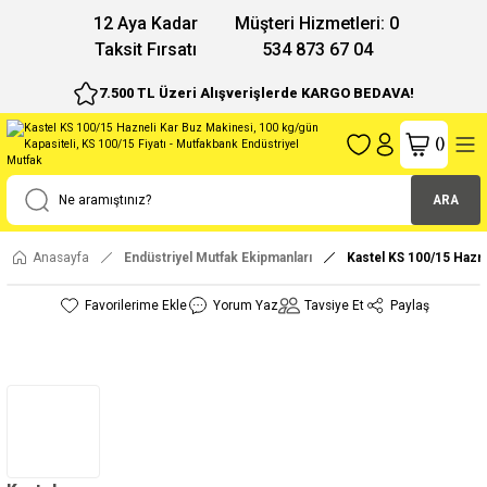
12 Aya Kadar
Müşteri Hizmetleri: 0
Taksit Fırsatı
534 873 67 04
7.500 TL Üzeri Alışverişlerde KARGO BEDAVA!
(
)
ARA
Anasayfa
Endüstriyel Mutfak Ekipmanları
Kastel KS 100/15 Hazne
Yorum Yaz
Tavsiye Et
Paylaş