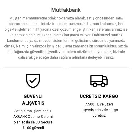
Mutfakbank
Müşteri memnuniyetini odak noktamıza alarak, satış öncesinden satış
sonrasına kadar kesintisiz bir destek sunuyoruz. Uzman kadromuz, her
ölçekte işletmenin ihtiyacına özel çözümler geliştirirken, referanslarımız ise
kalitemizin en güçlü kanıtı olarak karşınıza çıkıyor. Endüstriyel mutfak
kurulumunda ya da mevcut sistemlerinizi geliştirme sürecinde yanınızda
olmak, bizim için yalnızca bir iş değil; aynı zamanda bir sorumluluktur. Siz de
mutfağınızda güvenilir, hijyenik ve modern çözümler arıyorsanız, bizimle
çalışarak geleceğe daha sağlam adımlarla ilerleyebilirsiniz.
GÜVENLİ
ÜCRETSİZ KARGO
ALIŞVERİŞ
7.500 TL ve üzeri
alışverişlerinizde kargo
Satın alma işlemleriniz
ücretsiz
AKBANK Ödeme Sistemi
olan Tosla ile 3D Secure
%100 güvenli