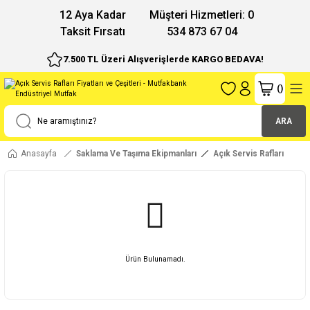
12 Aya Kadar
Müşteri Hizmetleri: 0
Taksit Fırsatı
534 873 67 04
7.500 TL Üzeri Alışverişlerde KARGO BEDAVA!
(
)
ARA
Anasayfa
Saklama Ve Taşıma Ekipmanları
Açık Servis Rafları
Ürün Bulunamadı.