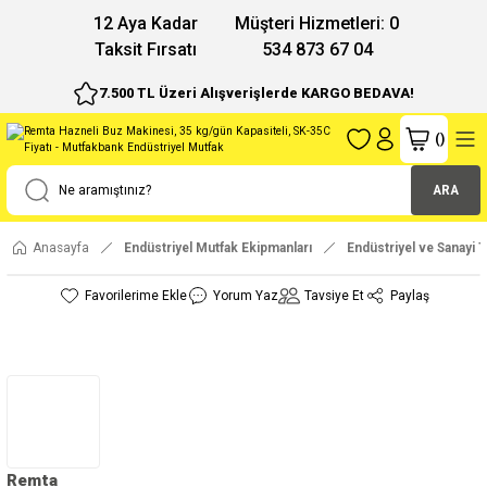
12 Aya Kadar
Müşteri Hizmetleri: 0
Taksit Fırsatı
534 873 67 04
7.500 TL Üzeri Alışverişlerde KARGO BEDAVA!
(
)
ARA
Anasayfa
Endüstriyel Mutfak Ekipmanları
Endüstriyel ve Sanayi T
Yorum Yaz
Tavsiye Et
Paylaş
Remta