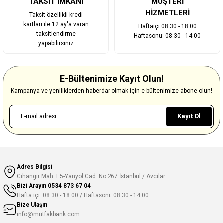
TAKSİT İMKANI
MÜŞTERİ
HİZMETLERİ
Taksit özellikli kredi
kartları ile 12 ay'a varan
Haftaiçi 08:30 - 18:00
taksitlendirme
Haftasonu: 08:30 - 14:00
yapabilirsiniz
E-Bültenimize Kayıt Olun!
Kampanya ve yeniliklerden haberdar olmak için e-bültenimize abone olun!
Kayıt Ol
Adres Bilgisi
Cihangir Mah. E5-Yanyol Cad. No:267 İstanbul / Avcılar
Bizi Arayın
0534 873 67 04
Hafta içi: 08.30 - 18.00 / Haftasonu 08:30 - 14:00
Bize Ulaşın
info@mutfakbank.com