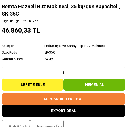
Remta Hazneli Buz Makinesi, 35 kg/gün Kapasiteli,
SK-35C
0 yorumu gör - Yorum Yap
46.860,33 TL
Kategori
Endüstriyel ve Sanayi Tipi Buz Makinesi
Stok Kodu
SK-35C
Garanti Süresi
24 Ay
SEPETE EKLE
HEMEN AL
KURUMSAL TEKLİF AL
EXPORT DEAL
Hızlı Gönderi
Kampanyalı Ürün