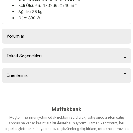
Koli Ölçüleri: 470x665x740 mm
Ağırlık: 35 kg
Güç: 330 W
Yorumlar
Taksit Seçenekleri
Bu ürüne ilk yorumu siz yapın!
Önerileriniz
Yorum Yaz
Bu ürünün fiyat bilgisi, resim, ürün açıklamalarında ve diğer
konularda yetersiz gördüğünüz noktaları öneri formunu kullanarak
tarafımıza iletebilirsiniz.
Görüş ve önerileriniz için teşekkür ederiz.
Mutfakbank
Müşteri memnuniyetini odak noktamıza alarak, satış öncesinden satış
Ürün resmi kalitesiz, bozuk veya görüntülenemiyor.
sonrasına kadar kesintisiz bir destek sunuyoruz. Uzman kadromuz, her
ölçekte işletmenin ihtiyacına özel çözümler geliştirirken, referanslarımız ise
Ürün açıklamasında eksik bilgiler bulunuyor.