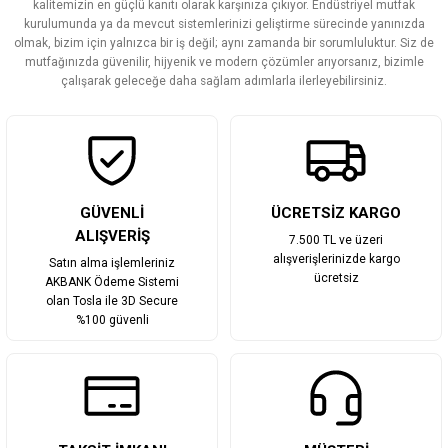
kalitemizin en güçlü kanıtı olarak karşınıza çıkıyor. Endüstriyel mutfak
Ürün bilgilerinde hatalar bulunuyor.
kurulumunda ya da mevcut sistemlerinizi geliştirme sürecinde yanınızda
olmak, bizim için yalnızca bir iş değil; aynı zamanda bir sorumluluktur. Siz de
Ürün fiyatı diğer sitelerden daha pahalı.
mutfağınızda güvenilir, hijyenik ve modern çözümler arıyorsanız, bizimle
Bu ürüne benzer farklı alternatifler olmalı.
çalışarak geleceğe daha sağlam adımlarla ilerleyebilirsiniz.
Gönder
GÜVENLİ
ÜCRETSİZ KARGO
ALIŞVERİŞ
7.500 TL ve üzeri
alışverişlerinizde kargo
Satın alma işlemleriniz
ücretsiz
AKBANK Ödeme Sistemi
olan Tosla ile 3D Secure
%100 güvenli