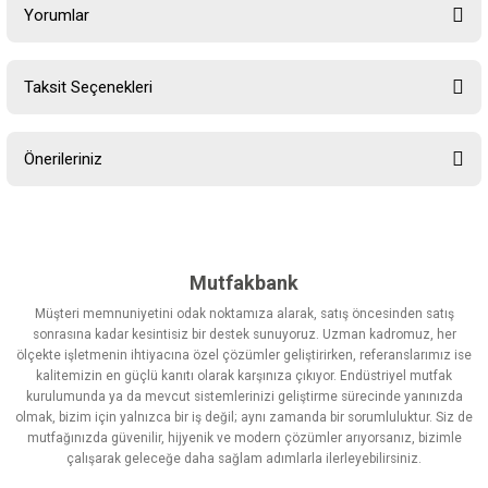
Yorumlar
Taksit Seçenekleri
Bu ürüne ilk yorumu siz yapın!
Önerileriniz
Yorum Yaz
Bu ürünün fiyat bilgisi, resim, ürün açıklamalarında ve diğer
konularda yetersiz gördüğünüz noktaları öneri formunu kullanarak
tarafımıza iletebilirsiniz.
Görüş ve önerileriniz için teşekkür ederiz.
Mutfakbank
Müşteri memnuniyetini odak noktamıza alarak, satış öncesinden satış
Ürün resmi kalitesiz, bozuk veya görüntülenemiyor.
sonrasına kadar kesintisiz bir destek sunuyoruz. Uzman kadromuz, her
ölçekte işletmenin ihtiyacına özel çözümler geliştirirken, referanslarımız ise
Ürün açıklamasında eksik bilgiler bulunuyor.
kalitemizin en güçlü kanıtı olarak karşınıza çıkıyor. Endüstriyel mutfak
Ürün bilgilerinde hatalar bulunuyor.
kurulumunda ya da mevcut sistemlerinizi geliştirme sürecinde yanınızda
olmak, bizim için yalnızca bir iş değil; aynı zamanda bir sorumluluktur. Siz de
Ürün fiyatı diğer sitelerden daha pahalı.
mutfağınızda güvenilir, hijyenik ve modern çözümler arıyorsanız, bizimle
Bu ürüne benzer farklı alternatifler olmalı.
çalışarak geleceğe daha sağlam adımlarla ilerleyebilirsiniz.