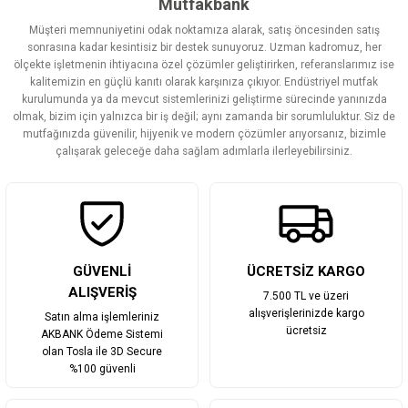
Mutfakbank
Müşteri memnuniyetini odak noktamıza alarak, satış öncesinden satış
Ürün resmi kalitesiz, bozuk veya görüntülenemiyor.
sonrasına kadar kesintisiz bir destek sunuyoruz. Uzman kadromuz, her
ölçekte işletmenin ihtiyacına özel çözümler geliştirirken, referanslarımız ise
Ürün açıklamasında eksik bilgiler bulunuyor.
kalitemizin en güçlü kanıtı olarak karşınıza çıkıyor. Endüstriyel mutfak
Ürün bilgilerinde hatalar bulunuyor.
kurulumunda ya da mevcut sistemlerinizi geliştirme sürecinde yanınızda
olmak, bizim için yalnızca bir iş değil; aynı zamanda bir sorumluluktur. Siz de
Ürün fiyatı diğer sitelerden daha pahalı.
mutfağınızda güvenilir, hijyenik ve modern çözümler arıyorsanız, bizimle
Bu ürüne benzer farklı alternatifler olmalı.
çalışarak geleceğe daha sağlam adımlarla ilerleyebilirsiniz.
Gönder
GÜVENLİ
ÜCRETSİZ KARGO
ALIŞVERİŞ
7.500 TL ve üzeri
alışverişlerinizde kargo
Satın alma işlemleriniz
ücretsiz
AKBANK Ödeme Sistemi
olan Tosla ile 3D Secure
%100 güvenli