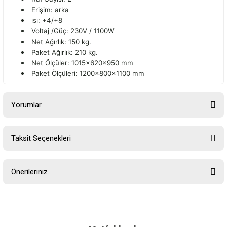
Erişim: arka
ısı: +4/+8
Voltaj /Güç: 230V / 1100W
Net Ağırlık: 150 kg.
Paket Ağırlık: 210 kg.
Net Ölçüler: 1015x620x950 mm
Paket Ölçüleri: 1200x800x1100 mm
Yorumlar
Taksit Seçenekleri
Bu ürüne ilk yorumu siz yapın!
Önerileriniz
Yorum Yaz
Bu ürünün fiyat bilgisi, resim, ürün açıklamalarında ve diğer
konularda yetersiz gördüğünüz noktaları öneri formunu kullanarak
tarafımıza iletebilirsiniz.
Görüş ve önerileriniz için teşekkür ederiz.