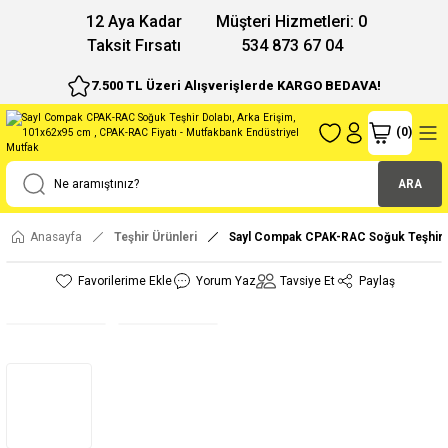
12 Aya Kadar
Müşteri Hizmetleri: 0
Taksit Fırsatı
534 873 67 04
7.500 TL Üzeri Alışverişlerde KARGO BEDAVA!
(
0
)
ARA
Anasayfa
Teşhir Ürünleri
Sayl Compak CPAK-RAC Soğuk Teşhir D
Yorum Yaz
Tavsiye Et
Paylaş