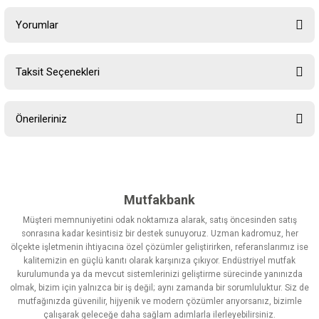
Yorumlar
Taksit Seçenekleri
Bu ürüne ilk yorumu siz yapın!
Önerileriniz
Yorum Yaz
Bu ürünün fiyat bilgisi, resim, ürün açıklamalarında ve diğer
konularda yetersiz gördüğünüz noktaları öneri formunu kullanarak
tarafımıza iletebilirsiniz.
Görüş ve önerileriniz için teşekkür ederiz.
Mutfakbank
Müşteri memnuniyetini odak noktamıza alarak, satış öncesinden satış
Ürün resmi kalitesiz, bozuk veya görüntülenemiyor.
sonrasına kadar kesintisiz bir destek sunuyoruz. Uzman kadromuz, her
ölçekte işletmenin ihtiyacına özel çözümler geliştirirken, referanslarımız ise
Ürün açıklamasında eksik bilgiler bulunuyor.
kalitemizin en güçlü kanıtı olarak karşınıza çıkıyor. Endüstriyel mutfak
Ürün bilgilerinde hatalar bulunuyor.
kurulumunda ya da mevcut sistemlerinizi geliştirme sürecinde yanınızda
olmak, bizim için yalnızca bir iş değil; aynı zamanda bir sorumluluktur. Siz de
Ürün fiyatı diğer sitelerden daha pahalı.
mutfağınızda güvenilir, hijyenik ve modern çözümler arıyorsanız, bizimle
Bu ürüne benzer farklı alternatifler olmalı.
çalışarak geleceğe daha sağlam adımlarla ilerleyebilirsiniz.