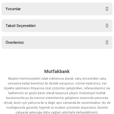
Yorumlar
Taksit Seçenekleri
Bu ürüne ilk yorumu siz yapın!
Önerileriniz
Yorum Yaz
Bu ürünün fiyat bilgisi, resim, ürün açıklamalarında ve diğer
konularda yetersiz gördüğünüz noktaları öneri formunu kullanarak
tarafımıza iletebilirsiniz.
Görüş ve önerileriniz için teşekkür ederiz.
Mutfakbank
Müşteri memnuniyetini odak noktamıza alarak, satış öncesinden satış
Ürün resmi kalitesiz, bozuk veya görüntülenemiyor.
sonrasına kadar kesintisiz bir destek sunuyoruz. Uzman kadromuz, her
ölçekte işletmenin ihtiyacına özel çözümler geliştirirken, referanslarımız ise
Ürün açıklamasında eksik bilgiler bulunuyor.
kalitemizin en güçlü kanıtı olarak karşınıza çıkıyor. Endüstriyel mutfak
Ürün bilgilerinde hatalar bulunuyor.
kurulumunda ya da mevcut sistemlerinizi geliştirme sürecinde yanınızda
olmak, bizim için yalnızca bir iş değil; aynı zamanda bir sorumluluktur. Siz de
Ürün fiyatı diğer sitelerden daha pahalı.
mutfağınızda güvenilir, hijyenik ve modern çözümler arıyorsanız, bizimle
Bu ürüne benzer farklı alternatifler olmalı.
çalışarak geleceğe daha sağlam adımlarla ilerleyebilirsiniz.