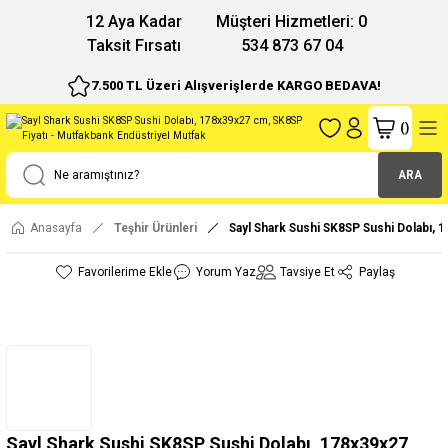
12 Aya Kadar
Müşteri Hizmetleri: 0
Taksit Fırsatı
534 873 67 04
7.500 TL Üzeri Alışverişlerde KARGO BEDAVA!
(
)
ARA
Anasayfa
Teşhir Ürünleri
Sayl Shark Sushi SK8SP Sushi Dolabı,
Yorum Yaz
Tavsiye Et
Paylaş
Sayl Shark Sushi SK8SP Sushi Dolabı, 178x39x27