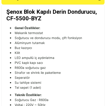
Şenox Blok Kapılı Derin Dondurucu,
CF-5500-BYZ
Genel Özellikler:
Mekanik termostat
Soğutucu ve dondurucu modu, çift fonksiyon
Alüminyum tutamak
Buz kazıyıcı
Kilit
LED ampullü iç aydınlatma
PVC kaplı kapı sacı
R600a soğutucu gaz
Strafor ve shrink ile paketleme
Seperatör
Su tahliye sistemi
Tel sepet (1 adet)
Teknik Özellikler:
Soğutucu Gaz : R600a
Voltaj : 220V ~ 50Hz