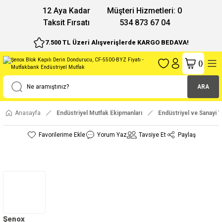
12 Aya Kadar
Müşteri Hizmetleri: 0
Taksit Fırsatı
534 873 67 04
7.500 TL Üzeri Alışverişlerde KARGO BEDAVA!
(
)
ARA
Anasayfa
Endüstriyel Mutfak Ekipmanları
Endüstriyel ve Sanayi T
Yorum Yaz
Tavsiye Et
Paylaş
Şenox