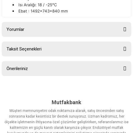
Isı Aralığı: 18 / -25°C
Ebat : 1492x743x840 mm
Yorumlar
Taksit Seçenekleri
Bu ürüne ilk yorumu siz yapın!
Önerileriniz
Yorum Yaz
Bu ürünün fiyat bilgisi, resim, ürün açıklamalarında ve diğer
konularda yetersiz gördüğünüz noktaları öneri formunu kullanarak
tarafımıza iletebilirsiniz.
Görüş ve önerileriniz için teşekkür ederiz.
Mutfakbank
Müşteri memnuniyetini odak noktamıza alarak, satış öncesinden satış
Ürün resmi kalitesiz, bozuk veya görüntülenemiyor.
sonrasına kadar kesintisiz bir destek sunuyoruz. Uzman kadromuz, her
ölçekte işletmenin ihtiyacına özel çözümler geliştirirken, referanslarımız ise
Ürün açıklamasında eksik bilgiler bulunuyor.
kalitemizin en güçlü kanıtı olarak karşınıza çıkıyor. Endüstriyel mutfak
Ürün bilgilerinde hatalar bulunuyor.