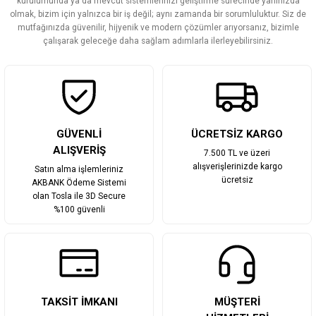
kurulumunda ya da mevcut sistemlerinizi geliştirme sürecinde yanınızda
olmak, bizim için yalnızca bir iş değil; aynı zamanda bir sorumluluktur. Siz de
Ürün fiyatı diğer sitelerden daha pahalı.
mutfağınızda güvenilir, hijyenik ve modern çözümler arıyorsanız, bizimle
Bu ürüne benzer farklı alternatifler olmalı.
çalışarak geleceğe daha sağlam adımlarla ilerleyebilirsiniz.
Gönder
GÜVENLİ
ÜCRETSİZ KARGO
ALIŞVERİŞ
7.500 TL ve üzeri
alışverişlerinizde kargo
Satın alma işlemleriniz
ücretsiz
AKBANK Ödeme Sistemi
olan Tosla ile 3D Secure
%100 güvenli
TAKSİT İMKANI
MÜŞTERİ