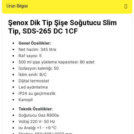
Ürün Bilgisi
Şenox Dik Tip Şişe Soğutucu Slim
Tip, SDS-265 DC 1CF
Genel Özellikler:
Net hacim: 345 litre
Raf sayısı: 5
500 ml şişe yükleme kapasitesi: 80 adet
İzolasyon kalınlığı: 50
İklim sınıfı: B/C
Dijital termostat
Led aydınlatma
IP24 su geçirmezlik
Kanopil
Teknik Özellikler:
Soğutucu Gaz R600a
Voltaj 220 V- 50 Hz
Isı Aralığı +1 - +9 °C