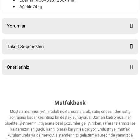
Ebatlar: 450x595x2007 mm
Ağırlık 74kg
Yorumlar
Taksit Seçenekleri
Bu ürüne ilk yorumu siz yapın!
Önerileriniz
Yorum Yaz
Bu ürünün fiyat bilgisi, resim, ürün açıklamalarında ve diğer
konularda yetersiz gördüğünüz noktaları öneri formunu kullanarak
tarafımıza iletebilirsiniz.
Görüş ve önerileriniz için teşekkür ederiz.
Mutfakbank
Müşteri memnuniyetini odak noktamıza alarak, satış öncesinden satış
Ürün resmi kalitesiz, bozuk veya görüntülenemiyor.
sonrasına kadar kesintisiz bir destek sunuyoruz. Uzman kadromuz, her
ölçekte işletmenin ihtiyacına özel çözümler geliştirirken, referanslarımız ise
Ürün açıklamasında eksik bilgiler bulunuyor.
kalitemizin en güçlü kanıtı olarak karşınıza çıkıyor. Endüstriyel mutfak
Ürün bilgilerinde hatalar bulunuyor.
kurulumunda ya da mevcut sistemlerinizi geliştirme sürecinde yanınızda