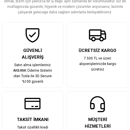
olmak, bizim için yalnızca bir iş değil; aynı zamanda bir sorumluluktur. Siz de
Ürün fiyatı diğer sitelerden daha pahalı.
mutfağınızda güvenilir, hijyenik ve modern çözümler arıyorsanız, bizimle
Bu ürüne benzer farklı alternatifler olmalı.
çalışarak geleceğe daha sağlam adımlarla ilerleyebilirsiniz.
Gönder
GÜVENLİ
ÜCRETSİZ KARGO
ALIŞVERİŞ
7.500 TL ve üzeri
alışverişlerinizde kargo
Satın alma işlemleriniz
ücretsiz
AKBANK Ödeme Sistemi
olan Tosla ile 3D Secure
%100 güvenli
TAKSİT İMKANI
MÜŞTERİ
HİZMETLERİ
Taksit özellikli kredi