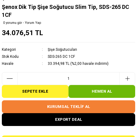
Şenox Dik Tip Şişe Soğutucu Slim Tip, SDS-265 DC
1CF
0 yorumu gör - Yorum Yap
34.076,51 TL
Kategori
Şişe Soğutucuları
Stok Kodu
SDS-265 DC 1CF
Havale
33.394,98 TL (%2,00 havale indirimi)
SEPETE EKLE
HEMEN AL
KURUMSAL TEKLİF AL
EXPORT DEAL