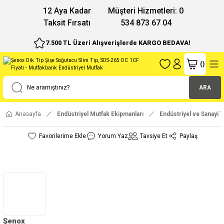
12 Aya Kadar
Müşteri Hizmetleri: 0
Taksit Fırsatı
534 873 67 04
7.500 TL Üzeri Alışverişlerde KARGO BEDAVA!
(
)
ARA
Anasayfa
Endüstriyel Mutfak Ekipmanları
Endüstriyel ve Sanayi T
Yorum Yaz
Tavsiye Et
Paylaş
Şenox