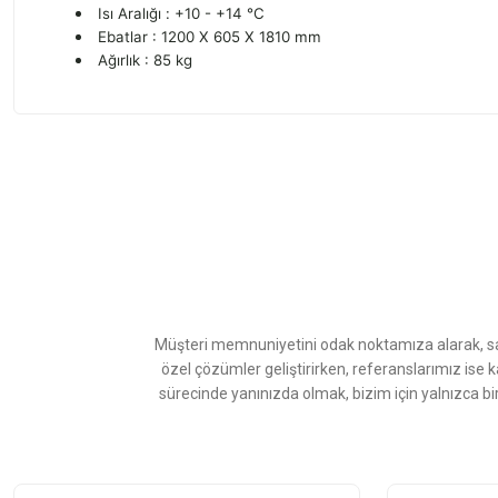
Isı Aralığı : +10 - +14 °C
Ebatlar : 1200 X 605 X 1810 mm
Ağırlık : 85 kg
Bu ürünün fiyat bilgisi, resim, ürün açıklamalarında ve diğer konularda
Görüş ve önerileriniz için teşekkür ederiz.
Ürün resmi kalitesiz, bozuk veya görüntülenemiyor.
Ürün açıklamasında eksik bilgiler bulunuyor.
Ürün bilgilerinde hatalar bulunuyor.
Ürün fiyatı diğer sitelerden daha pahalı.
Müşteri memnuniyetini odak noktamıza alarak, sat
Bu ürüne benzer farklı alternatifler olmalı.
özel çözümler geliştirirken, referanslarımız ise 
sürecinde yanınızda olmak, bizim için yalnızca bi