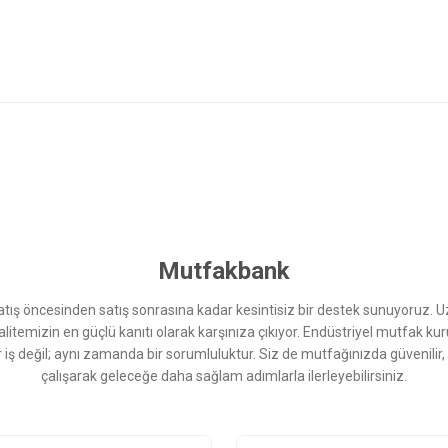
 yetersiz gördüğünüz noktaları öneri formunu kullanarak tarafımıza iletebilirsini
Bu ürüne ilk yorumu siz yapın!
Yorum Yaz
Mutfakbank
ış öncesinden satış sonrasına kadar kesintisiz bir destek sunuyoruz. 
kalitemizin en güçlü kanıtı olarak karşınıza çıkıyor. Endüstriyel mutfak 
r iş değil; aynı zamanda bir sorumluluktur. Siz de mutfağınızda güvenilir
çalışarak geleceğe daha sağlam adımlarla ilerleyebilirsiniz.