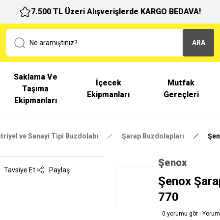
7.500 TL Üzeri Alışverişlerde KARGO BEDAVA!
ARA
Saklama Ve
İçecek
Mutfak
Taşıma
Ekipmanları
Gereçleri
Ekipmanları
triyel ve Sanayi Tipi Buzdolabı
Şarap Buzdolapları
Şen
Şenox
Tavsiye Et
Paylaş
Şenox Şarap
770
0 yorumu gör - Yorum