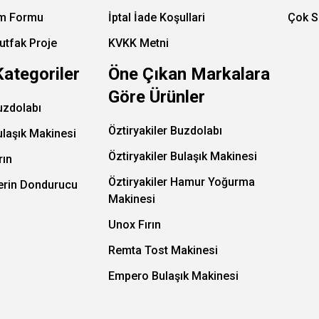
im Formu
İptal İade Koşullari
Çok S
utfak Proje
KVKK Metni
Kategoriler
Öne Çıkan Markalara
Göre Ürünler
uzdolabı
Öztiryakiler Buzdolabı
ulaşık Makinesi
Öztiryakiler Bulaşık Makinesi
rın
Öztiryakiler Hamur Yoğurma
Derin Dondurucu
Makinesi
Unox Fırın
Remta Tost Makinesi
Empero Bulaşık Makinesi