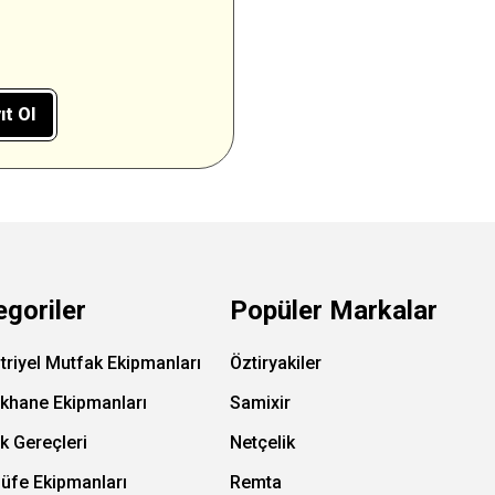
ıt Ol
egoriler
Popüler Markalar
triyel Mutfak Ekipmanları
Öztiryakiler
ıkhane Ekipmanları
Samixir
k Gereçleri
Netçelik
Büfe Ekipmanları
Remta