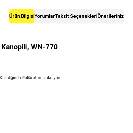
Ürün Bilgisi
Yorumlar
Taksit Seçenekleri
Önerileriniz
 Kanopili, WN-770
alınlığında Poliüretan İzalasyon