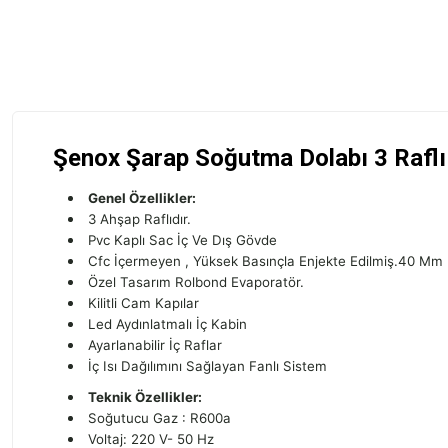
Şenox Şarap Soğutma Dolabı 3 Raflı
Genel Özellikler:
3 Ahşap Raflıdır.
Pvc Kaplı Sac İç Ve Dış Gövde
Cfc İçermeyen , Yüksek Basınçla Enjekte Edilmiş.40 Mm K
Özel Tasarım Rolbond Evaporatör.
Kilitli Cam Kapılar
Led Aydınlatmalı İç Kabin
Ayarlanabilir İç Raflar
İç Isı Dağılımını Sağlayan Fanlı Sistem
Teknik Özellikler:
Soğutucu Gaz : R600a
Voltaj: 220 V- 50 Hz