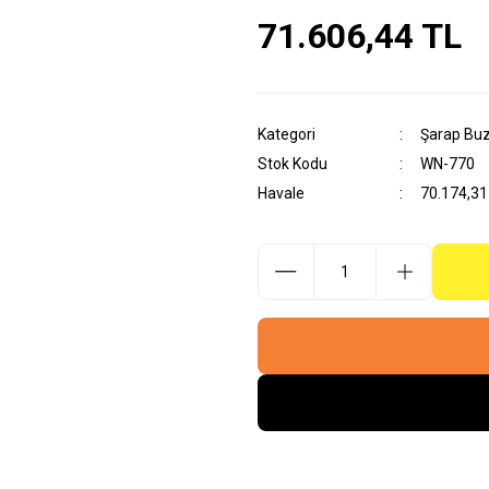
71.606,44 TL
Kategori
Şarap Buz
Stok Kodu
WN-770
Havale
70.174,31 