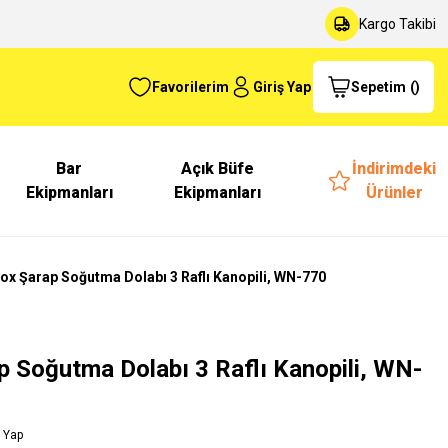
Kargo Takibi
Favorilerim
Giriş Yap
Sepetim
(
)
Bar
Açık Büfe
İndirimdeki
Ekipmanları
Ekipmanları
Ürünler
ox Şarap Soğutma Dolabı 3 Raflı Kanopili, WN-770
 Soğutma Dolabı 3 Raflı Kanopili, WN-
 Yap