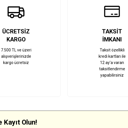
Gönder
ÜCRETSİZ
TAKSİT
KARGO
İMKANI
7.500 TL ve üzeri
Taksit özellikli
alışverişlerinizde
kredi kartları ile
kargo ücretsiz
12 ay'a varan
taksitlendirme
yapabilirsiniz
 Kayıt Olun!