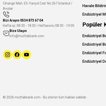
Cihangir Mah. E5-Yanyol Cad. No:267 İstanbul /
Havale Bildir
Avcılar
Endüstriyel M
Bizi Arayın
0534 873 67 04
Popüler 
Hafta içi: 08.30 - 18.00 / Haftasonu 08:30 - 14:00
Bize Ulaşın
Endüstriyel B
info@mutfakbank.com
Endüstriyel B
Endüstriyel Fı
Endüstriyel 
© 2026 mutfakbank.com - Bu sitenin tüm hakları saklıdır.