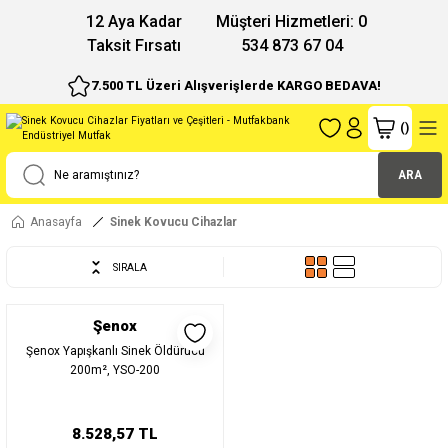
12 Aya Kadar
Müşteri Hizmetleri: 0
Taksit Fırsatı
534 873 67 04
7.500 TL Üzeri Alışverişlerde KARGO BEDAVA!
(
)
ARA
Anasayfa
Sinek Kovucu Cihazlar
SIRALA
Şenox
Şenox Yapışkanlı Sinek Öldürücü
200m², YSO-200
8.528,57 TL