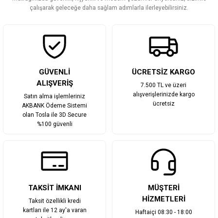
Bu ürüne benzer farklı alternatifler olmalı.
çalışarak geleceğe daha sağlam adımlarla ilerleyebilirsiniz.
Gönder
GÜVENLİ
ÜCRETSİZ KARGO
ALIŞVERİŞ
7.500 TL ve üzeri
alışverişlerinizde kargo
Satın alma işlemleriniz
ücretsiz
AKBANK Ödeme Sistemi
olan Tosla ile 3D Secure
%100 güvenli
TAKSİT İMKANI
MÜŞTERİ
HİZMETLERİ
Taksit özellikli kredi
kartları ile 12 ay'a varan
Haftaiçi 08:30 - 18:00