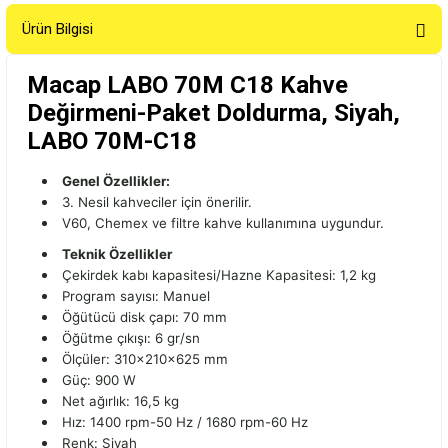
Ürün Bilgisi
Macap LABO 70M C18 Kahve
Değirmeni-Paket Doldurma, Siyah,
LABO 70M-C18
Genel Özellikler:
3. Nesil kahveciler için önerilir.
V60, Chemex ve filtre kahve kullanımına uygundur.
Teknik Özellikler
Çekirdek kabı kapasitesi/Hazne Kapasitesi: 1,2 kg
Program sayısı: Manuel
Öğütücü disk çapı: 70 mm
Öğütme çıkışı: 6 gr/sn
Ölçüler: 310x210x625 mm
Güç: 900 W
Net ağırlık: 16,5 kg
Hız: 1400 rpm-50 Hz / 1680 rpm-60 Hz
Renk: Siyah