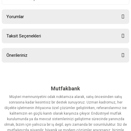
Yorumlar
Taksit Seçenekleri
Bu ürüne ilk yorumu siz yapın!
Önerileriniz
Yorum Yaz
Bu ürünün fiyat bilgisi, resim, ürün açıklamalarında ve diğer
konularda yetersiz gördüğünüz noktaları öneri formunu kullanarak
tarafımıza iletebilirsiniz.
Görüş ve önerileriniz için teşekkür ederiz.
Mutfakbank
Müşteri memnuniyetini odak noktamıza alarak, satış öncesinden satış
Ürün resmi kalitesiz, bozuk veya görüntülenemiyor.
sonrasına kadar kesintisiz bir destek sunuyoruz. Uzman kadromuz, her
ölçekte işletmenin ihtiyacına özel çözümler geliştirirken, referanslarımız ise
Ürün açıklamasında eksik bilgiler bulunuyor.
kalitemizin en güçlü kanıtı olarak karşınıza çıkıyor. Endüstriyel mutfak
Ürün bilgilerinde hatalar bulunuyor.
kurulumunda ya da mevcut sistemlerinizi geliştirme sürecinde yanınızda
olmak, bizim için yalnızca bir iş değil; aynı zamanda bir sorumluluktur. Siz de
Ürün fiyatı diğer sitelerden daha pahalı.
mutfağınızda güvenilir, hijyenik ve modern çözümler arıyorsanız, bizimle