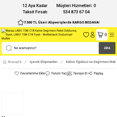
12 Aya Kadar
Müşteri Hizmetleri: 0
Taksit Fırsatı
534 873 67 04
7.500 TL Üzeri Alışverişlerde KARGO BEDAVA!
(
)
ARA
Anasayfa
İçecek Ekipmanları
Kahve Öğütücü ve Değirmeni Maki
Yorum Yaz
Tavsiye Et
Paylaş