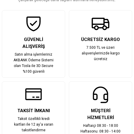
çalışarak geleceğe daha sağlam adımlarla ilerleyebilirsiniz.
Gönder
GÜVENLİ
ÜCRETSİZ KARGO
ALIŞVERİŞ
7.500 TL ve üzeri
alışverişlerinizde kargo
Satın alma işlemleriniz
ücretsiz
AKBANK Ödeme Sistemi
olan Tosla ile 3D Secure
%100 güvenli
TAKSİT İMKANI
MÜŞTERİ
HİZMETLERİ
Taksit özellikli kredi
kartları ile 12 ay'a varan
Haftaiçi 08:30 - 18:00
taksitlendirme
Haftasonu: 08:30 - 14:00