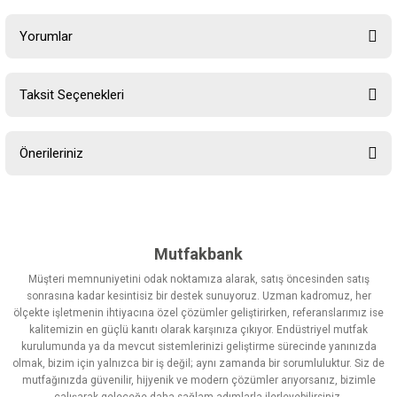
Yorumlar
Taksit Seçenekleri
Bu ürüne ilk yorumu siz yapın!
Önerileriniz
Yorum Yaz
Bu ürünün fiyat bilgisi, resim, ürün açıklamalarında ve diğer
konularda yetersiz gördüğünüz noktaları öneri formunu kullanarak
tarafımıza iletebilirsiniz.
Görüş ve önerileriniz için teşekkür ederiz.
Mutfakbank
Müşteri memnuniyetini odak noktamıza alarak, satış öncesinden satış
Ürün resmi kalitesiz, bozuk veya görüntülenemiyor.
sonrasına kadar kesintisiz bir destek sunuyoruz. Uzman kadromuz, her
ölçekte işletmenin ihtiyacına özel çözümler geliştirirken, referanslarımız ise
Ürün açıklamasında eksik bilgiler bulunuyor.
kalitemizin en güçlü kanıtı olarak karşınıza çıkıyor. Endüstriyel mutfak
Ürün bilgilerinde hatalar bulunuyor.
kurulumunda ya da mevcut sistemlerinizi geliştirme sürecinde yanınızda
olmak, bizim için yalnızca bir iş değil; aynı zamanda bir sorumluluktur. Siz de
Ürün fiyatı diğer sitelerden daha pahalı.
mutfağınızda güvenilir, hijyenik ve modern çözümler arıyorsanız, bizimle
Bu ürüne benzer farklı alternatifler olmalı.