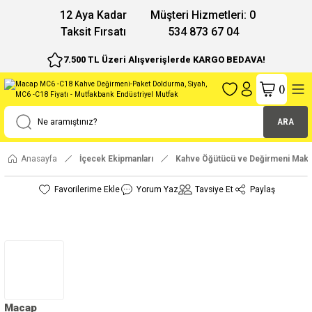
12 Aya Kadar
Müşteri Hizmetleri: 0
Taksit Fırsatı
534 873 67 04
7.500 TL Üzeri Alışverişlerde KARGO BEDAVA!
(
)
ARA
Anasayfa
İçecek Ekipmanları
Kahve Öğütücü ve Değirmeni Maki
Yorum Yaz
Tavsiye Et
Paylaş
Macap