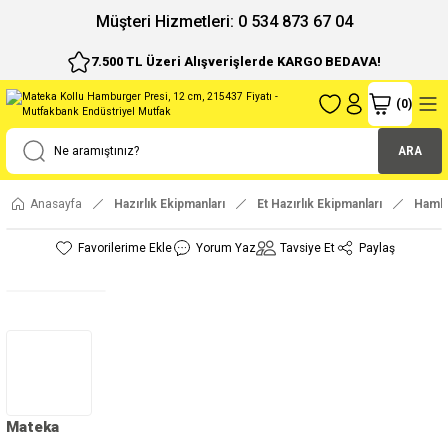
ı
Müşteri Hizmetleri: 0 534 873 67 04
7.500 TL Üzeri Alışverişlerde KARGO BEDAVA!
(
0
)
ARA
Anasayfa
Hazırlık Ekipmanları
Et Hazırlık Ekipmanları
Hambu
Yorum Yaz
Tavsiye Et
Paylaş
Mateka