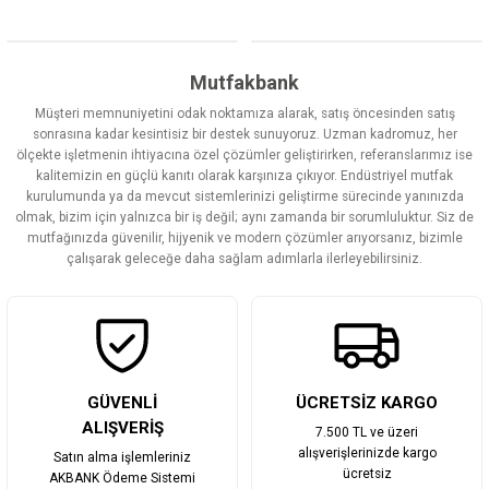
Bu ürünün fiyat bilgisi, resim, ürün açıklamalarında ve diğer
konularda yetersiz gördüğünüz noktaları öneri formunu kullanarak
tarafımıza iletebilirsiniz.
Görüş ve önerileriniz için teşekkür ederiz.
Mutfakbank
Müşteri memnuniyetini odak noktamıza alarak, satış öncesinden satış
Ürün resmi kalitesiz, bozuk veya görüntülenemiyor.
sonrasına kadar kesintisiz bir destek sunuyoruz. Uzman kadromuz, her
ölçekte işletmenin ihtiyacına özel çözümler geliştirirken, referanslarımız ise
Ürün açıklamasında eksik bilgiler bulunuyor.
kalitemizin en güçlü kanıtı olarak karşınıza çıkıyor. Endüstriyel mutfak
Ürün bilgilerinde hatalar bulunuyor.
kurulumunda ya da mevcut sistemlerinizi geliştirme sürecinde yanınızda
olmak, bizim için yalnızca bir iş değil; aynı zamanda bir sorumluluktur. Siz de
Ürün fiyatı diğer sitelerden daha pahalı.
mutfağınızda güvenilir, hijyenik ve modern çözümler arıyorsanız, bizimle
Bu ürüne benzer farklı alternatifler olmalı.
çalışarak geleceğe daha sağlam adımlarla ilerleyebilirsiniz.
Gönder
GÜVENLİ
ÜCRETSİZ KARGO
ALIŞVERİŞ
7.500 TL ve üzeri
alışverişlerinizde kargo
Satın alma işlemleriniz
ücretsiz
AKBANK Ödeme Sistemi