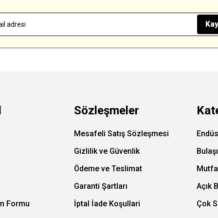
Kay
l
Sözleşmeler
Kat
Mesafeli Satış Sözleşmesi
Endüs
Gizlilik ve Güvenlik
Bulaş
Ödeme ve Teslimat
Mutfa
Garanti Şartları
Açık 
im Formu
İptal İade Koşullari
Çok S