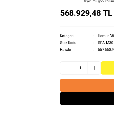
0 yorumu gör - Yorum
568.929,48 TL
Kategori
Hamur Böl
Stok Kodu
SPA-M30
Havale
557.550,90