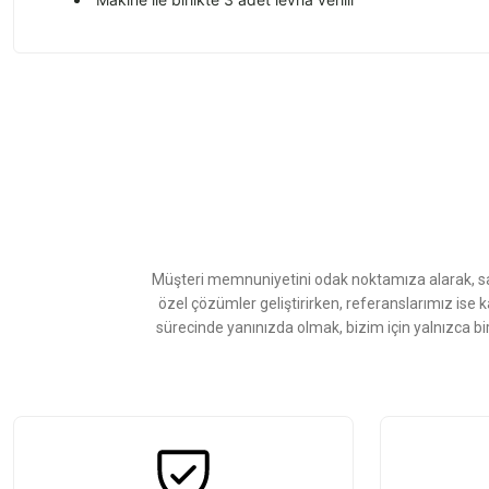
Bu ürünün fiyat bilgisi, resim, ürün açıklamalarında ve diğer konularda
Görüş ve önerileriniz için teşekkür ederiz.
Ürün resmi kalitesiz, bozuk veya görüntülenemiyor.
Ürün açıklamasında eksik bilgiler bulunuyor.
Ürün bilgilerinde hatalar bulunuyor.
Ürün fiyatı diğer sitelerden daha pahalı.
Müşteri memnuniyetini odak noktamıza alarak, sat
Bu ürüne benzer farklı alternatifler olmalı.
özel çözümler geliştirirken, referanslarımız ise 
sürecinde yanınızda olmak, bizim için yalnızca bi