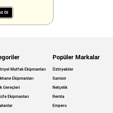
ıt Ol
egoriler
Popüler Markalar
triyel Mutfak Ekipmanları
Öztiryakiler
ıkhane Ekipmanları
Samixir
k Gereçleri
Netçelik
Büfe Ekipmanları
Remta
atanlar
Empero