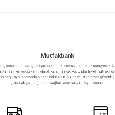
 yetersiz gördüğünüz noktaları öneri formunu kullanarak tarafımıza iletebilirsini
Bu ürüne ilk yorumu siz yapın!
Yorum Yaz
Mutfakbank
ış öncesinden satış sonrasına kadar kesintisiz bir destek sunuyoruz. 
kalitemizin en güçlü kanıtı olarak karşınıza çıkıyor. Endüstriyel mutfak 
r iş değil; aynı zamanda bir sorumluluktur. Siz de mutfağınızda güvenilir
çalışarak geleceğe daha sağlam adımlarla ilerleyebilirsiniz.
Gönder