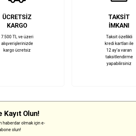
ÜCRETSİZ
TAKSİT
KARGO
İMKANI
7.500 TL ve üzeri
Taksit özellikli
alışverişlerinizde
kredi kartları ile
kargo ücretsiz
12 ay'a varan
taksitlendirme
yapabilirsiniz
 Kayıt Olun!
 haberdar olmak için e-
abone olun!