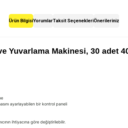
Ürün Bilgisi
Yorumlar
Taksit Seçenekleri
Önerileriniz
ve Yuvarlama Makinesi, 30 adet 
ne
sını ayarlayabilen bir kontrol paneli
nıcının ihtiyacına g
öre de
ğiştirilebilir.