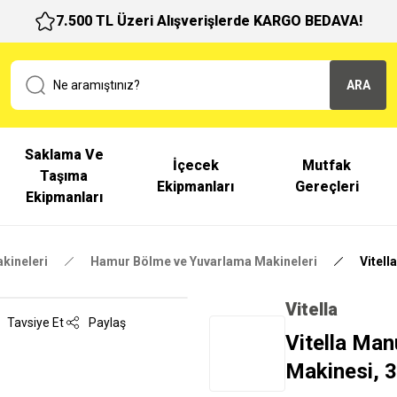
7.500 TL Üzeri Alışverişlerde KARGO BEDAVA!
ARA
Saklama Ve
İçecek
Mutfak
Taşıma
Ekipmanları
Gereçleri
Ekipmanları
kineleri
Hamur Bölme ve Yuvarlama Makineleri
Vitel
Vitella
Tavsiye Et
Paylaş
Vitella Ma
Makinesi, 