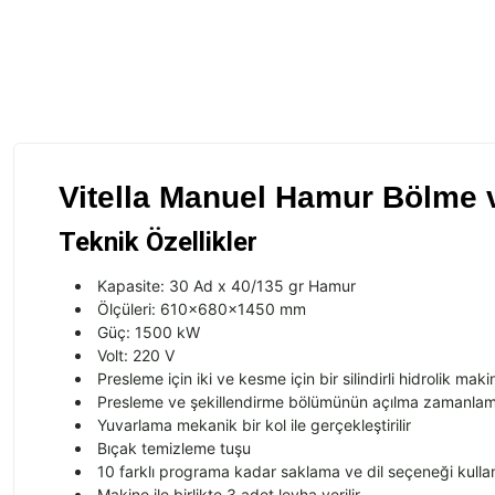
Vitella Manuel Hamur Bölme 
Teknik Özellikler
Kapasite: 30 Ad x 40/135 gr Hamur
Ölçüleri: 610x680x1450 mm
Güç: 1500 kW
Volt: 220 V
Presleme için iki ve kesme için bir silindirli hidrolik maki
Presleme ve
şekillendirme b
ölümünün aç
ılma zamanlama
Yuvarlama mekanik bir kol ile ger
çekle
ştirilir
Bı
çak temizleme tu
şu
10 farklı programa kadar saklama ve dil se
çene
ği kulla
Makine ile birlikte 3 adet levha verilir