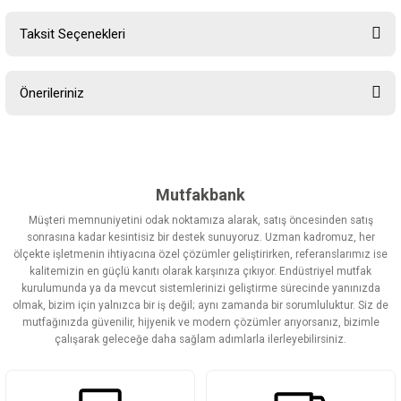
Taksit Seçenekleri
Bu ürüne ilk yorumu siz yapın!
Önerileriniz
Yorum Yaz
Bu ürünün fiyat bilgisi, resim, ürün açıklamalarında ve diğer
konularda yetersiz gördüğünüz noktaları öneri formunu kullanarak
tarafımıza iletebilirsiniz.
Görüş ve önerileriniz için teşekkür ederiz.
Mutfakbank
Müşteri memnuniyetini odak noktamıza alarak, satış öncesinden satış
Ürün resmi kalitesiz, bozuk veya görüntülenemiyor.
sonrasına kadar kesintisiz bir destek sunuyoruz. Uzman kadromuz, her
ölçekte işletmenin ihtiyacına özel çözümler geliştirirken, referanslarımız ise
Ürün açıklamasında eksik bilgiler bulunuyor.
kalitemizin en güçlü kanıtı olarak karşınıza çıkıyor. Endüstriyel mutfak
Ürün bilgilerinde hatalar bulunuyor.
kurulumunda ya da mevcut sistemlerinizi geliştirme sürecinde yanınızda
olmak, bizim için yalnızca bir iş değil; aynı zamanda bir sorumluluktur. Siz de
Ürün fiyatı diğer sitelerden daha pahalı.
mutfağınızda güvenilir, hijyenik ve modern çözümler arıyorsanız, bizimle
Bu ürüne benzer farklı alternatifler olmalı.
çalışarak geleceğe daha sağlam adımlarla ilerleyebilirsiniz.