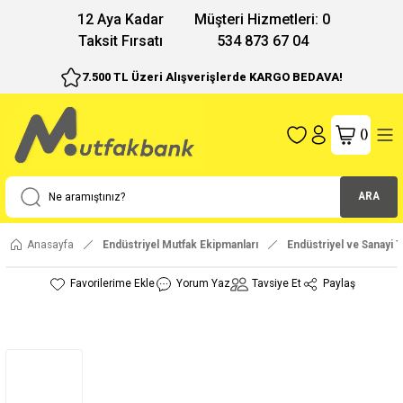
12 Aya Kadar
Müşteri Hizmetleri: 0
Taksit Fırsatı
534 873 67 04
7.500 TL Üzeri Alışverişlerde KARGO BEDAVA!
(
)
ARA
Anasayfa
Endüstriyel Mutfak Ekipmanları
Endüstriyel ve Sanayi T
Yorum Yaz
Tavsiye Et
Paylaş