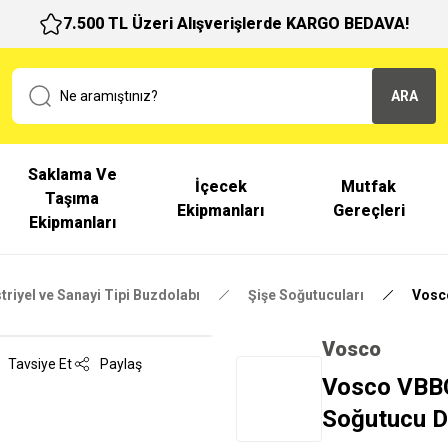
7.500 TL Üzeri Alışverişlerde KARGO BEDAVA!
ARA
Saklama Ve
İçecek
Mutfak
Taşıma
Ekipmanları
Gereçleri
Ekipmanları
triyel ve Sanayi Tipi Buzdolabı
Şişe Soğutucuları
Vosco
Vosco
Tavsiye Et
Paylaş
Vosco VBBC
Soğutucu D