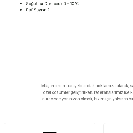
Soğutma Derecesi: 0 - 10℃
Raf Sayısı: 2
Bu ürünün fiyat bilgisi, resim, ürün açıklamalarında ve diğer konularda
Görüş ve önerileriniz için teşekkür ederiz.
Ürün resmi kalitesiz, bozuk veya görüntülenemiyor.
Ürün açıklamasında eksik bilgiler bulunuyor.
Ürün bilgilerinde hatalar bulunuyor.
Ürün fiyatı diğer sitelerden daha pahalı.
Müşteri memnuniyetini odak noktamıza alarak, sat
Bu ürüne benzer farklı alternatifler olmalı.
özel çözümler geliştirirken, referanslarımız ise 
sürecinde yanınızda olmak, bizim için yalnızca bi