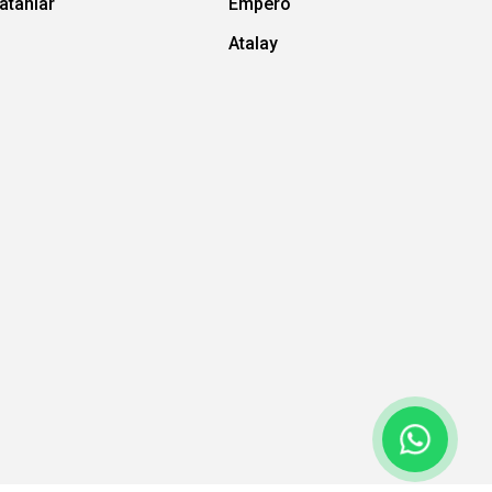
atanlar
Empero
Atalay