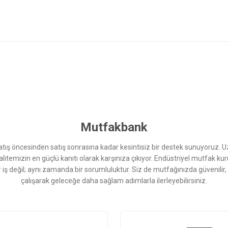
 yetersiz gördüğünüz noktaları öneri formunu kullanarak tarafımıza iletebilirsini
Bu ürüne ilk yorumu siz yapın!
Yorum Yaz
Mutfakbank
ış öncesinden satış sonrasına kadar kesintisiz bir destek sunuyoruz. 
kalitemizin en güçlü kanıtı olarak karşınıza çıkıyor. Endüstriyel mutfak 
r iş değil; aynı zamanda bir sorumluluktur. Siz de mutfağınızda güvenilir
çalışarak geleceğe daha sağlam adımlarla ilerleyebilirsiniz.
Gönder