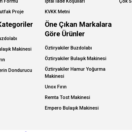
im Formu
İptal İade Koşullari
Çok S
utfak Proje
KVKK Metni
Kategoriler
Öne Çıkan Markalara
Göre Ürünler
uzdolabı
Öztiryakiler Buzdolabı
ulaşık Makinesi
Öztiryakiler Bulaşık Makinesi
rın
Öztiryakiler Hamur Yoğurma
Derin Dondurucu
Makinesi
Unox Fırın
Remta Tost Makinesi
Empero Bulaşık Makinesi