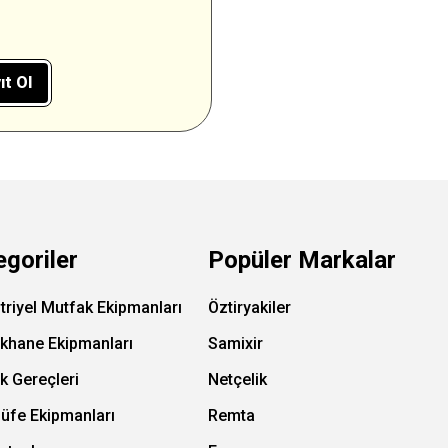
ıt Ol
egoriler
Popüler Markalar
triyel Mutfak Ekipmanları
Öztiryakiler
ıkhane Ekipmanları
Samixir
k Gereçleri
Netçelik
Büfe Ekipmanları
Remta