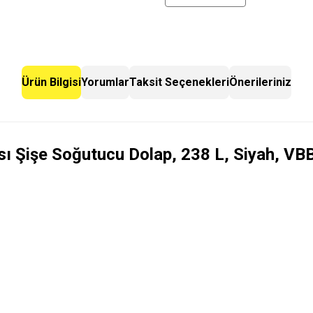
Ürün Bilgisi
Yorumlar
Taksit Seçenekleri
Önerileriniz
ı Şişe Soğutucu Dolap, 238 L, Siyah, V