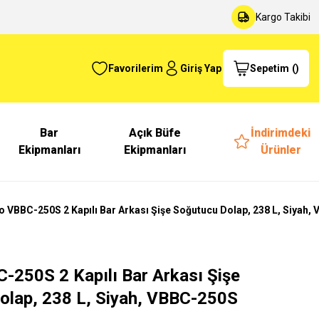
Kargo Takibi
Favorilerim
Giriş Yap
Sepetim
(
)
Bar
Açık Büfe
İndirimdeki
Ekipmanları
Ekipmanları
Ürünler
 VBBC-250S 2 Kapılı Bar Arkası Şişe Soğutucu Dolap, 238 L, Siyah,
-250S 2 Kapılı Bar Arkası Şişe
olap, 238 L, Siyah, VBBC-250S